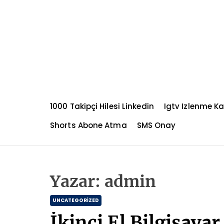
S
k
i
p
t
o
c
o
n
1000 Takipçi Hilesi Linkedin
Igtv Izlenme K
t
e
Shorts Abone Atma
SMS Onay
n
t
Yazar:
admin
C
UNCATEGORIZED
a
İkinci El Bilgisay