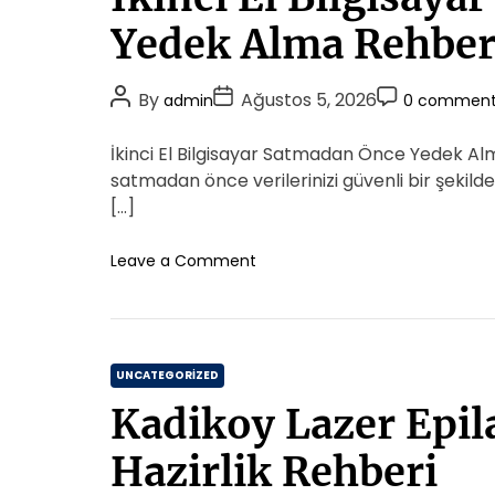
t
e
Yedek Alma Rehber
g
o
P
P
P
By
Ağustos 5, 2026
admin
0 comment
r
o
o
o
i
s
s
s
İkinci El Bilgisayar Satmadan Önce Yedek Alma
e
t
t
t
satmadan önce verilerinizi güvenli bir şekil
s
A
D
C
[…]
u
a
o
t
t
m
o
Leave a Comment
h
e
n
m
İ
o
e
k
r
n
i
t
C
n
UNCATEGORIZED
c
a
Kadikoy Lazer Epil
i
t
E
e
Hazirlik Rehberi
l
g
B