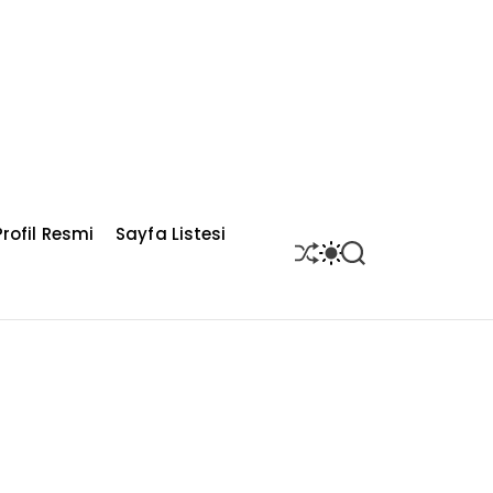
rofil Resmi
Sayfa Listesi
S
S
S
H
W
E
U
I
A
F
T
R
F
C
C
L
H
H
E
C
O
L
O
R
M
O