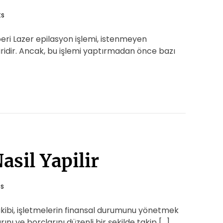
s
eri Lazer epilasyon işlemi, istenmeyen
iridir. Ancak, bu işlemi yaptırmadan önce bazı
asil Yapilir
s
takibi, işletmelerin finansal durumunu yönetmek
arını ve borçlarını düzenli bir şekilde takip […]