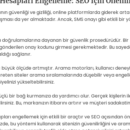
 Hesapları Engelleme: SEO İçin Öneml
nın güvenliği ve gizliliği, online platformlarda giderek arta
ası da yer almaktadır. Ancak, SMS onayı gibi etkili bir 
nı doğrulamalarına dayanan bir güvenlik prosedürüdür. Bir 
na gönderilen onay kodunu girmesi gerekmektedir. Bu sayede
ldığı sağlanır.
büyük ölçüde artmıştır. Arama motorları, kullanıcı deneyi
üreten siteler arama sıralamalarında düşebilir veya engellene
elinizi yükseltebilirsiniz.
çlü bir bağ kurmanıza da yardımcı olur. Gerçek kişilerin ile
irsiniz. Bu, markanızın itibarını artırır ve müşteri sadakatini 
rı engellemek için etkili bir araçtır ve SEO açısından önem
de, bu yöntemi kullanarak sitenizin güvenilirliğini ve arama 