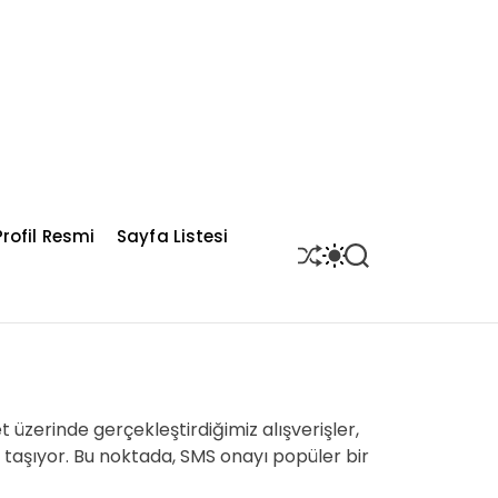
rofil Resmi
Sayfa Listesi
S
S
S
H
W
E
U
I
A
F
T
R
F
C
C
L
H
H
E
C
O
L
t üzerinde gerçekleştirdiğimiz alışverişler,
O
R
 taşıyor. Bu noktada, SMS onayı popüler bir
M
O