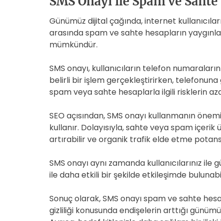
SMS Onayı ile Spam ve Sahte
Günümüz dijital çağında, internet kullanıcıları
arasında spam ve sahte hesapların yaygınlaşm
mümkündür.
SMS onayı, kullanıcıların telefon numaraları
belirli bir işlem gerçekleştirirken, telefonu
spam veya sahte hesaplarla ilgili risklerin aza
SEO açısından, SMS onayı kullanmanın önemi 
kullanır. Dolayısıyla, sahte veya spam içerik 
artırabilir ve organik trafik elde etme potansiy
SMS onayı aynı zamanda kullanıcılarınız ile gü
ile daha etkili bir şekilde etkileşimde bulunabil
Sonuç olarak, SMS onayı spam ve sahte hesapla
gizliliği konusunda endişelerin arttığı günümüz