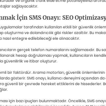
i kurabilir ve organik trafik elde etme potansiyelinizi artır
tajlar sağlayacaktır.
anmak İçin SMS Onayı: SEO Optimizas
ygulamalar tarafından kullanılan etkili bir güvenlik önlem
oluşturma ve dolandırıcılık gibi riskler azaltılır. Bu maka
asıl entegre edilebileceği ele alınacaktır.
anıcıların gerçek telefon numaralarını sağlamasıdır. Bu say
ullanarak hesap doğrulaması yapmak, kullanıcıların kendil
güvenilirlik ve itibar oluşturur.
mli bir faktördür. Arama motorları, güvenlik önlemlerinin
rda gösterir. SMS onayı, kullanıcı deneyimi açısından da olu
a güvenli bir çevrede hareket ettiklerini de hissederler. B
ğlar.
ı için bazı ipuçları bulunmaktadır. Öncelikle, SMS onayı i