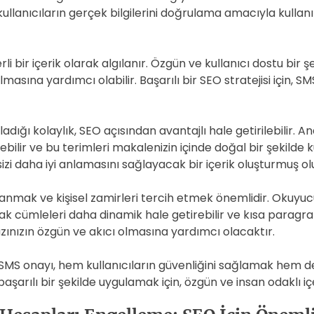
ullanıcıların gerçek bilgilerini doğrulama amacıyla kullanı
bir içerik olarak algılanır. Özgün ve kullanıcı dostu bir şe
ına yardımcı olabilir. Başarılı bir SEO stratejisi için, SMS 
ğladığı kolaylık, SEO açısından avantajlı hale getirilebilir.
yebilir ve bu terimleri makalenizin içinde doğal bir şekilde 
zi daha iyi anlamasını sağlayacak bir içerik oluşturmuş ol
anmak ve kişisel zamirleri tercih etmek önemlidir. Okuyucu
rak cümleleri daha dinamik hale getirebilir ve kısa paragraflar
yazınızın özgün ve akıcı olmasına yardımcı olacaktır.
n SMS onayı, hem kullanıcıların güvenliğini sağlamak hem d
başarılı bir şekilde uygulamak için, özgün ve insan odaklı 