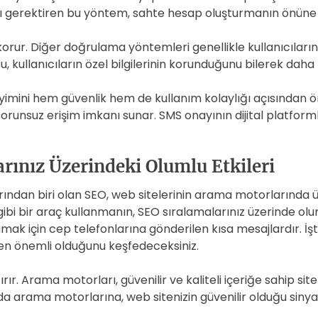
 gerektiren bu yöntem, sahte hesap oluşturmanın önüne geç
i korur. Diğer doğrulama yöntemleri genellikle kullanıcıların
, kullanıcıların özel bilgilerinin korunduğunu bilerek daha
imini hem güvenlik hem de kullanım kolaylığı açısından öne
sorunsuz erişim imkanı sunar. SMS onayının dijital platfor
rınız Üzerindeki Olumlu Etkileri
ndan biri olan SEO, web sitelerinin arama motorlarında ü
 gibi bir araç kullanmanın, SEO sıralamalarınız üzerinde ol
mak için cep telefonlarına gönderilen kısa mesajlardır. 
den önemli olduğunu keşfedeceksiniz.
tırır. Arama motorları, güvenilir ve kaliteli içeriğe sahip sit
da arama motorlarına, web sitenizin güvenilir olduğu sinyali