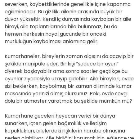
severken, kaybettiklerinde genellikle içine kapanma
eğilimindedir. Bu gizlilik, ailenin arasında büyük bir
duvar yükseltir. Kendi iç dünyasında kaybolan bir aile
bireyi, aile toplantılarında bile bulunmaz, bu da
hemen herkesin hayal gücünde bir önceki
mutluluğun kaybolması anlamına gelir.
Kumarhaneler, bireylerin zaman algısını da acayip bir
şekilde manipüle eder. Bir kişi “sadece bir oyun”
diyerek başlayabilir ama sonra saatler geçtikçe bu
oyunlar ziyadesiyle uzayıp gidebilir. Aile bireyleri, evde
sizi beklerken, kaybolmuş bir zaman diliminde kumar
masasında yerinizi almış olursunuz. Peki, evde sevgi
dolu bir atmosfer yaratmak bu şekilde mümkün mü?
Kumarhane geceleri heyecan verici bir dünya
sunarken, içten gelen bağımlılık ve iletişim
kopuklukları, ailelerdeki ilişkilerin harabe olmasına
neden olabiliyor. Aile birliğini korumak için, eğlence ve