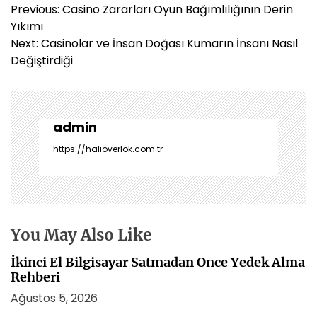
Y
Previous:
Casino Zararları Oyun Bağımlılığının Derin
a
Yıkımı
z
Next:
Casinolar ve İnsan Doğası Kumarın İnsanı Nasıl
ı
Değiştirdiği
g
e
z
i
admin
n
https://halioverlok.com.tr
m
e
s
i
You May Also Like
İkinci El Bilgisayar Satmadan Once Yedek Alma
Rehberi
Ağustos 5, 2026