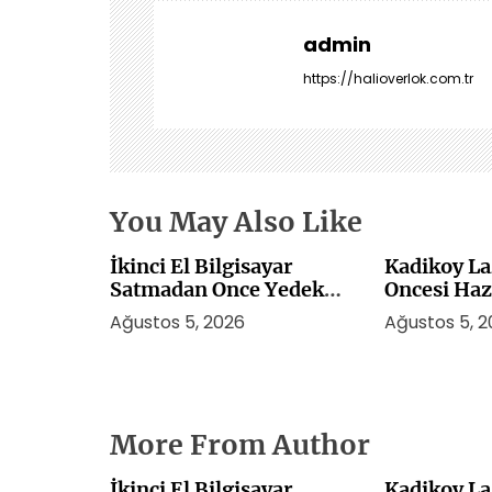
z
i
admin
n
https://halioverlok.com.tr
m
e
s
i
You May Also Like
İkinci El Bilgisayar
Kadikoy La
Satmadan Once Yedek
Oncesi Haz
Alma Rehberi
Ağustos 5, 2026
Ağustos 5, 
More From Author
İkinci El Bilgisayar
Kadikoy La