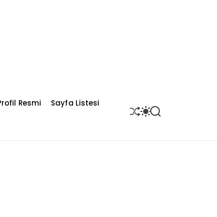
rofil Resmi
Sayfa Listesi
S
S
S
H
W
E
U
I
A
F
T
R
F
C
C
L
H
H
E
C
O
L
O
R
M
O