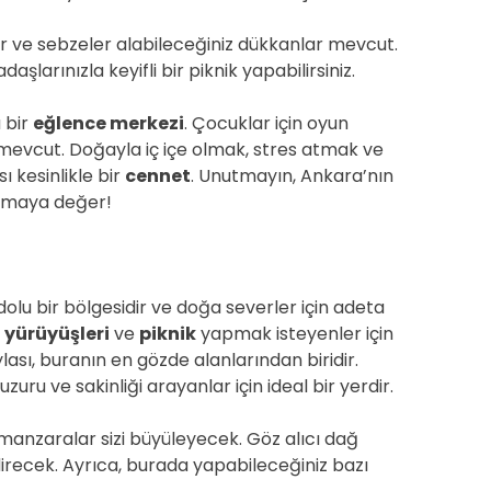
r ve sebzeler alabileceğiniz dükkanlar mevcut.
aşlarınızla keyifli bir piknik yapabilirsiniz.
 bir
eğlence merkezi
. Çocuklar için oyun
rı mevcut. Doğayla iç içe olmak, stres atmak ve
ı kesinlikle bir
cennet
. Unutmayın, Ankara’nın
yırmaya değer!
 dolu bir bölgesidir ve doğa severler için adeta
 yürüyüşleri
ve
piknik
yapmak isteyenler için
ası, buranın en gözde alanlarından biridir.
zuru ve sakinliği arayanlar için ideal bir yerdir.
manzaralar sizi büyüleyecek. Göz alıcı dağ
irecek. Ayrıca, burada yapabileceğiniz bazı