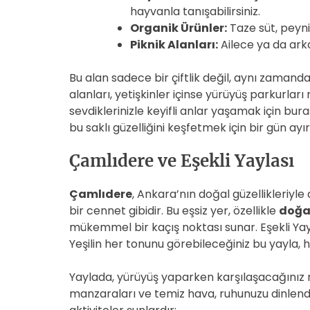
hayvanla tanışabilirsiniz.
Organik Ürünler:
Taze süt, peyni
Piknik Alanları:
Ailece ya da arkad
Bu alan sadece bir çiftlik değil, aynı zamanda
alanları, yetişkinler içinse yürüyüş parkurla
sevdiklerinizle keyifli anlar yaşamak için buras
bu saklı güzelliğini keşfetmek için bir gün a
Çamlıdere ve Eşekli Yaylası
Çamlıdere
, Ankara’nın doğal güzellikleriyle
bir cennet gibidir. Bu eşsiz yer, özellikle
doğa
mükemmel bir kaçış noktası sunar. Eşekli Yayl
Yeşilin her tonunu görebileceğiniz bu yayla, hu
Yaylada, yürüyüş yaparken karşılaşacağınız 
manzaraları ve temiz hava, ruhunuzu dinlend