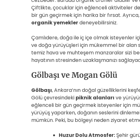
cezbeder. Burada organik ürünler alabilir ve 
Çiftlikte, çocuklar için eğlenceli aktiviteler
bir gün geçirmek için harika bir fırsat. Ayrıca
organik yemekler
deneyebilirsiniz.
Çamlıdere, doğa ile iç içe olmak isteyenler içi
ve doğa yürüyüşleri için mükemmel bir alan s
temiz hava ve muhteşem manzaralar sizi bek
hayatının stresinden uzaklaşmanızı sağlaya
Gölbaşı ve Mogan Gölü
Gölbaşı
, Ankara’nın doğal güzelliklerini ke
Gölü çevresindeki
piknik alanları
ve yürüyü
eğlenceli bir gün geçirmek isteyenler için 
yürüyüş yaparken, doğanın seslerini dinlemek
mümkün. Peki, bu bölgeyi neden ziyaret etmel
Huzur Dolu Atmosfer:
Şehir gür