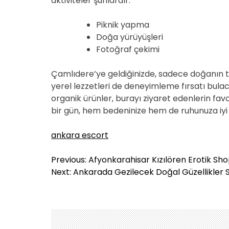
aktiviteler şunlardır:
Piknik yapma
Doğa yürüyüşleri
Fotoğraf çekimi
Çamlıdere’ye geldiğinizde, sadece doğanın
yerel lezzetleri de deneyimleme fırsatı bulac
organik ürünler, burayı ziyaret edenlerin favo
bir gün, hem bedeninize hem de ruhunuza iyi
ankara escort
Y
Previous:
Afyonkarahisar Kızılören Erotik Sh
a
Next:
Ankarada Gezilecek Doğal Güzellikler Sa
z
ı
g
e