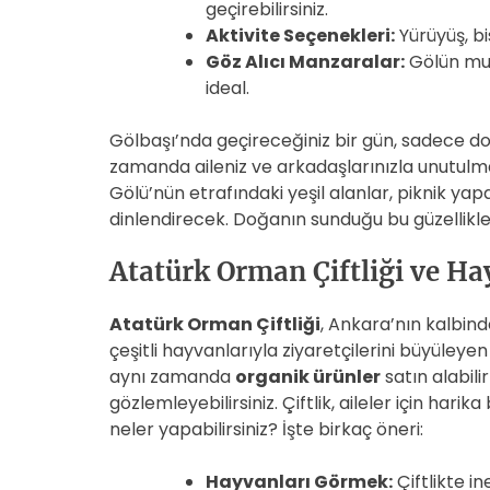
geçirebilirsiniz.
Aktivite Seçenekleri:
Yürüyüş, b
Göz Alıcı Manzaralar:
Gölün muh
ideal.
Gölbaşı’nda geçireceğiniz bir gün, sadece d
zamanda aileniz ve arkadaşlarınızla unutulm
Gölü’nün etrafındaki yeşil alanlar, piknik ya
dinlendirecek. Doğanın sunduğu bu güzellikl
Atatürk Orman Çiftliği ve Ha
Atatürk Orman Çiftliği
, Ankara’nın kalbin
çeşitli hayvanlarıyla ziyaretçilerini büyüleye
aynı zamanda
organik ürünler
satın alabil
gözlemleyebilirsiniz. Çiftlik, aileler için hari
neler yapabilirsiniz? İşte birkaç öneri:
Hayvanları Görmek:
Çiftlikte i