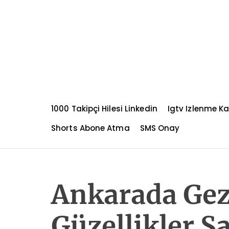
S
k
i
p
t
o
c
o
n
1000 Takipçi Hilesi Linkedin
Igtv Izlenme K
t
e
Shorts Abone Atma
SMS Onay
n
t
Ankarada Gez
Güzellikler S