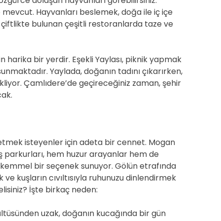
özgürce dolaşan hayvanları görebilirsiniz.
 de mevcut. Hayvanları beslemek, doğa ile iç içe
, çiftlikte bulunan çeşitli restoranlarda taze ve
n harika bir yerdir. Eşekli Yaylası, piknik yapmak
unmaktadır. Yaylada, doğanın tadını çıkarırken,
liyor. Çamlıdere’de geçireceğiniz zaman, şehir
cak.
şfetmek isteyenler için adeta bir cennet. Mogan
ş parkurları, hem huzur arayanlar hem de
mükemmel bir seçenek sunuyor. Gölün etrafında
 ve kuşların cıvıltısıyla ruhunuzu dinlendirmek
isiniz? İşte birkaç neden:
ültüsünden uzak, doğanın kucağında bir gün