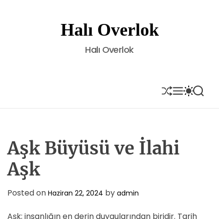
S
k
Halı Overlok
i
p
Halı Overlok
t
o
c
o
S
M
S
S
H
E
W
E
n
U
N
I
A
t
F
U
T
R
e
F
C
C
L
H
H
n
E
C
Aşk Büyüsü ve İlahi
t
O
L
Aşk
O
R
M
Posted on
by
Haziran 22, 2024
admin
O
D
E
Aşk; insanlığın en derin duygularından biridir. Tarih