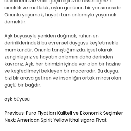
sevdiklerinizle vakit geçirdiğinizde hissettiğiniz o
sıcaklık ve mutluluk, aşkın gücünün bir yansımasıdır.
Onunla yaşamak, hayatı tam anlamıyla yaşamak
demektir.
Aşk büyüsüyle yeniden doğmak, ruhun en
derinliklerindeki bu evrensel duyguyu keşfetmekle
mümkündür. Onunla tanıştığımızda, içsel olarak
zenginleşiriz ve hayatın anlamını daha derinden
kavrarız. Aşk, her birimizin içinde var olan bir hazine
ve keşfedilmeyi bekleyen bir maceradır. Bu duygu,
bizi bir araya getiren ve insanlığın ortak mirası olan
güçlü bir bağdır.
aşk büyüsü
Y
Previous:
Puro Fiyatları Kaliteli ve Ekonomik Seçimler
a
Next:
American Spirit Yellow ithal sigara Fiyat
z