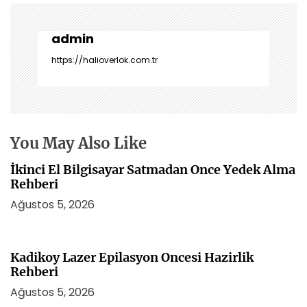
ı
g
e
admin
z
https://halioverlok.com.tr
i
n
m
e
s
You May Also Like
i
İkinci El Bilgisayar Satmadan Once Yedek Alma
Rehberi
Ağustos 5, 2026
Kadikoy Lazer Epilasyon Oncesi Hazirlik
Rehberi
Ağustos 5, 2026