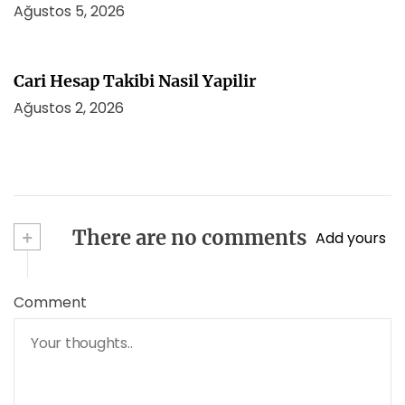
Ağustos 5, 2026
Cari Hesap Takibi Nasil Yapilir
Ağustos 2, 2026
+
There are no comments
Add yours
Comment