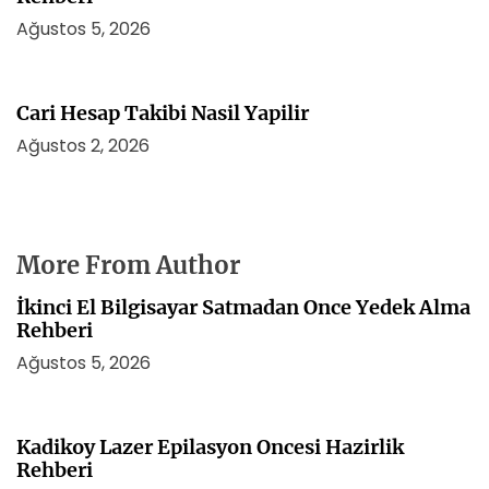
Ağustos 5, 2026
Cari Hesap Takibi Nasil Yapilir
Ağustos 2, 2026
More From Author
İkinci El Bilgisayar Satmadan Once Yedek Alma
Rehberi
Ağustos 5, 2026
Kadikoy Lazer Epilasyon Oncesi Hazirlik
Rehberi