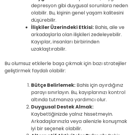
depresyon gibi duygusal sorunlara neden
olabilir. Bu, kişinin genel yaşam kalitesini
düşürebilir.
İlişkiler Üzerindeki Etkisi:
Bahis, aile ve
arkadaşlarla olan ilişkileri zedeleyebilir.
Kayıplar, insanları birbirinden
uzaklaştırabilir.
Bu olumsuz etkilerle başa çıkmak için bazı stratejiler
geliştirmek faydalı olabilir:
Bütçe Belirlemek:
Bahis için ayırdığınız
parayı sınırlayın. Bu, kayıplarınızı kontrol
altında tutmanıza yardımcı olur.
Duygusal Destek Almak:
Kaybettiğinizde yalnız hissetmeyin.
Arkadaşlarınızla veya ailenizle konuşmak
iyi bir seçenek olabilir.