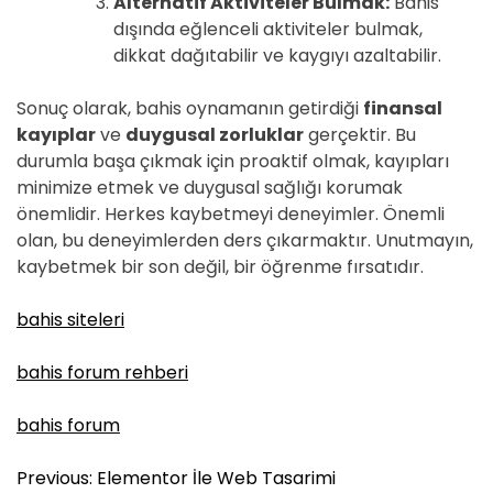
Alternatif Aktiviteler Bulmak:
Bahis
dışında eğlenceli aktiviteler bulmak,
dikkat dağıtabilir ve kaygıyı azaltabilir.
Sonuç olarak, bahis oynamanın getirdiği
finansal
kayıplar
ve
duygusal zorluklar
gerçektir. Bu
durumla başa çıkmak için proaktif olmak, kayıpları
minimize etmek ve duygusal sağlığı korumak
önemlidir. Herkes kaybetmeyi deneyimler. Önemli
olan, bu deneyimlerden ders çıkarmaktır. Unutmayın,
kaybetmek bir son değil, bir öğrenme fırsatıdır.
bahis siteleri
bahis forum rehberi
bahis forum
Y
Previous:
Elementor İle Web Tasarimi