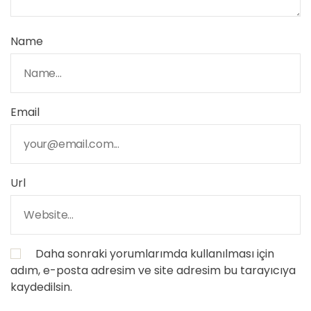
Name
Email
Url
Daha sonraki yorumlarımda kullanılması için
adım, e-posta adresim ve site adresim bu tarayıcıya
kaydedilsin.