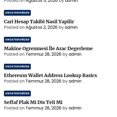
Posted on
Ağustos 5, 2026
by
admin
UNCATEGORIZED
Cari Hesap Takibi Nasil Yapilir
Posted on
Ağustos 2, 2026
by
admin
UNCATEGORIZED
Makine Ogrenmesi İle Arac Degerleme
Posted on
Temmuz 28, 2026
by
admin
UNCATEGORIZED
Ethereum Wallet Address Lookup Basics
Posted on
Temmuz 28, 2026
by
admin
UNCATEGORIZED
Seffaf Plak Mi Dis Teli Mi
Posted on
Temmuz 28, 2026
by
admin