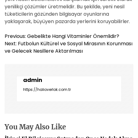
yenilikçi çözümler üretmelidir. Bu şekilde, yeni nesil
tüketicilerin gözünden bilgisayar oyunlarına
yaklaşarak, büyüyen pazarda yerlerini koruyabilirler.
Y
Previous:
Gebelikte Hangi Vitaminler Önemlidir?
a
Next:
Futbolun Kültürel ve Sosyal Mirasının Korunması
z
ve Gelecek Nesillere Aktarılması
ı
g
e
z
admin
i
https://halioverlok.com.tr
n
m
e
s
i
You May Also Like