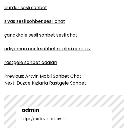
burdur sesli sohbet
sivas sesli sohbet sesli chat
çanakkale sesli sohbet sesli chat
adıyaman canlı sohbet siteleri ücretsiz
rastgele sohbet odaları
Y
Previous:
Artvin Mobil Sohbet Chat
a
Next:
Düzce Kızlarla Rastgele Sohbet
z
ı
g
e
admin
z
https://halioverlok.com.tr
i