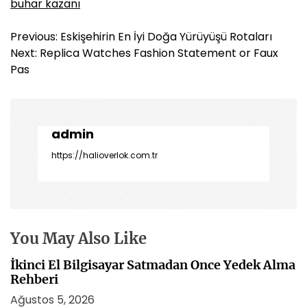
buhar kazanı
Y
Previous:
Eskişehirin En İyi Doğa Yürüyüşü Rotaları
a
Next:
Replica Watches Fashion Statement or Faux
z
Pas
ı
g
e
z
admin
i
https://halioverlok.com.tr
n
m
e
s
i
You May Also Like
İkinci El Bilgisayar Satmadan Once Yedek Alma
Rehberi
Ağustos 5, 2026