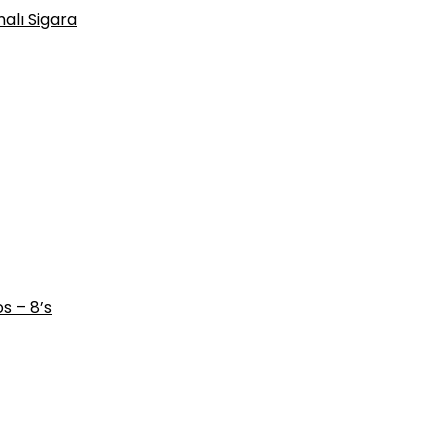
alı Sigara
s – 8’s