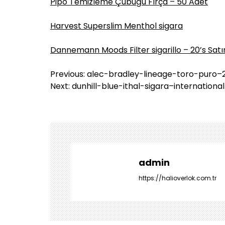
Pipo Temizleme Çubuğu Fırça – 50 Adet
Harvest Superslim Menthol sigara
Dannemann Moods Filter sigarillo – 20’s Satı
Y
Previous:
alec-bradley-lineage-toro-puro–
a
Next:
dunhill-blue-ithal-sigara–international
z
ı
g
e
z
i
admin
n
https://halioverlok.com.tr
m
e
s
i