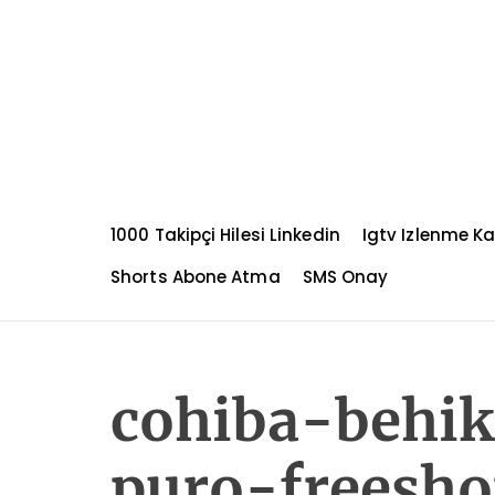
S
k
i
p
t
o
c
o
n
1000 Takipçi Hilesi Linkedin
Igtv Izlenme K
t
e
Shorts Abone Atma
SMS Onay
n
t
cohiba-behi
puro-freesho