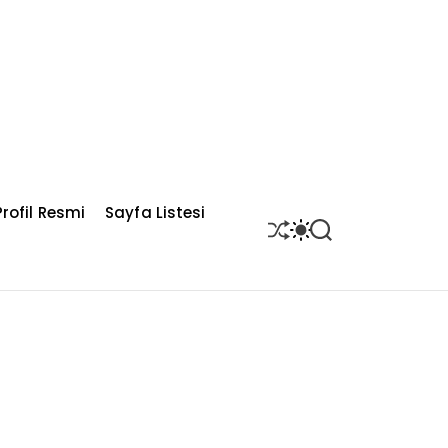
rofil Resmi
Sayfa Listesi
S
S
S
H
W
E
U
I
A
F
T
R
F
C
C
L
H
H
E
C
O
L
O
R
M
O