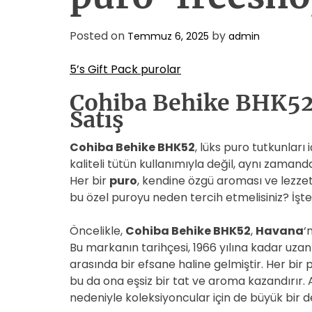
Posted on
by
Temmuz 6, 2025
admin
5’s Gift Pack purolar
Cohiba Behike BHK52
Satış
Cohiba Behike BHK52
, lüks puro tutkunları
kaliteli tütün kullanımıyla değil, aynı zamanda 
Her bir
puro
, kendine özgü aroması ve lezzeti
bu özel puroyu neden tercih etmelisiniz? İşte
Öncelikle,
Cohiba Behike BHK52
,
Havana
‘
Bu markanın tarihçesi, 1966 yılına kadar uza
arasında bir efsane haline gelmiştir. Her bir 
bu da ona eşsiz bir tat ve aroma kazandırır. 
nedeniyle koleksiyoncular için de büyük bir d