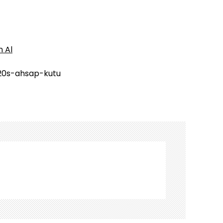
n Al
20s-ahsap-kutu