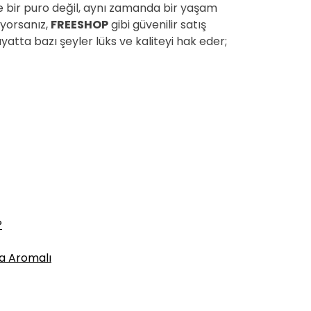
e bir puro değil, aynı zamanda bir yaşam
iyorsanız,
FREESHOP
gibi güvenilir satış
ayatta bazı şeyler lüks ve kaliteyi hak eder;
P
ya Aromalı