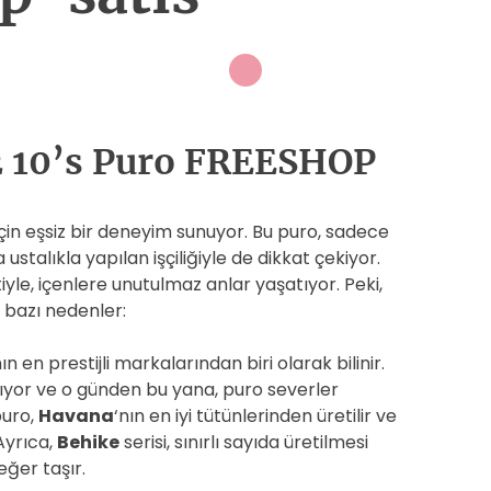
 10’s Puro FREESHOP
 için eşsiz bir deneyim sunuyor. Bu puro, sadece
ustalıkla yapılan işçiliğiyle de dikkat çekiyor.
yle, içenlere unutulmaz anlar yaşatıyor. Peki,
 bazı nedenler:
nın en prestijli markalarından biri olarak bilinir.
nıyor ve o günden bu yana, puro severler
puro,
Havana
‘nın en iyi tütünlerinden üretilir ve
Ayrıca,
Behike
serisi, sınırlı sayıda üretilmesi
eğer taşır.