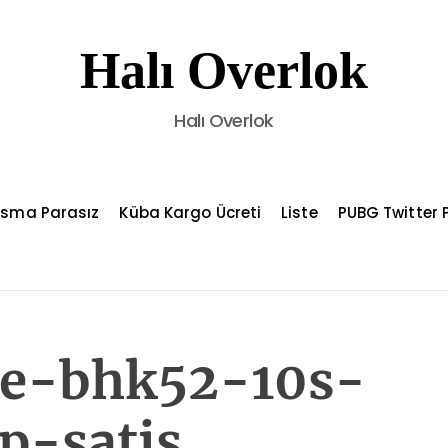
Halı Overlok
Halı Overlok
asma Parasız
Küba Kargo Ücreti
Liste
PUBG Twitter P
ke-bhk52-10s-
p-satis