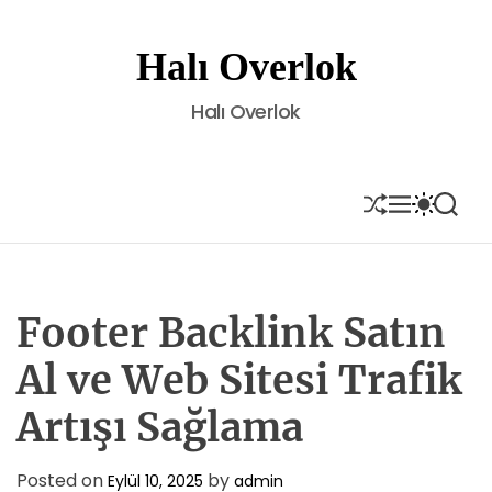
S
k
Halı Overlok
i
p
Halı Overlok
t
o
c
o
S
M
S
S
H
E
W
E
n
U
N
I
A
t
F
U
T
R
e
F
C
C
L
H
H
n
E
C
Footer Backlink Satın
t
O
L
Al ve Web Sitesi Trafik
O
R
Artışı Sağlama
M
O
D
E
Posted on
by
Eylül 10, 2025
admin