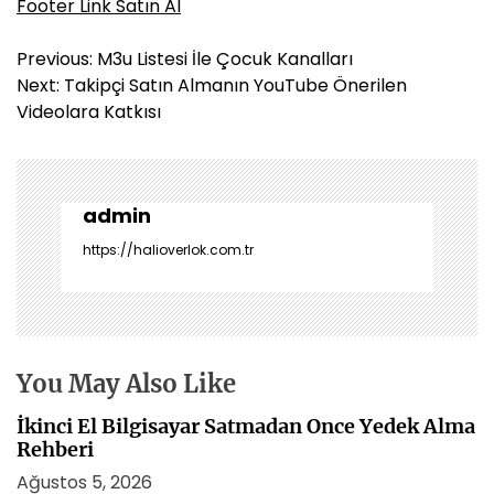
Footer Link Satın Al
Y
Previous:
M3u Listesi İle Çocuk Kanalları
a
Next:
Takipçi Satın Almanın YouTube Önerilen
z
Videolara Katkısı
ı
g
e
z
admin
i
https://halioverlok.com.tr
n
m
e
s
i
You May Also Like
İkinci El Bilgisayar Satmadan Once Yedek Alma
Rehberi
Ağustos 5, 2026