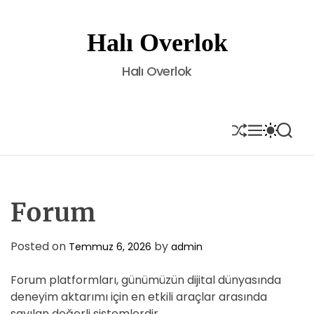
S
k
Halı Overlok
i
p
Halı Overlok
t
o
c
o
S
M
S
S
H
E
W
E
n
U
N
I
A
t
F
U
T
R
e
F
C
C
L
H
H
n
E
C
Forum
t
O
L
O
Posted on
by
Temmuz 6, 2026
admin
R
M
Forum platformları, günümüzün dijital dünyasında
O
D
deneyim aktarımı için en etkili araçlar arasında
E
sayılan değerli sistemlerdir.