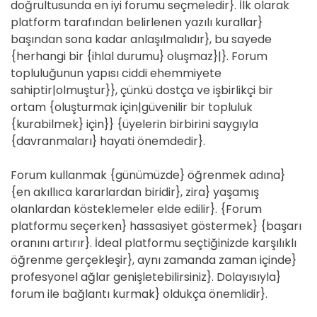
doğrultusunda en iyi forumu seçmeledir}. İlk olarak
platform tarafından belirlenen yazılı kurallar}
başından sona kadar anlaşılmalıdır}, bu sayede
{herhangi bir {ihlal durumu} oluşmaz}|}. Forum
topluluğunun yapısı ciddi ehemmiyete
sahiptir|olmuştur}}, çünkü dostça ve işbirlikçi bir
ortam {oluşturmak için|güvenilir bir topluluk
{kurabilmek} için}} {üyelerin birbirini saygıyla
{davranmaları} hayati önemdedir}.
Forum kullanmak {günümüzde} öğrenmek adına}
{en akıllıca kararlardan biridir}, zira} yaşamış
olanlardan kösteklemeler elde edilir}. {Forum
platformu seçerken} hassasiyet göstermek} {başarı
oranını artırır}. İdeal platformu seçtiğinizde karşılıklı
öğrenme gerçekleşir}, aynı zamanda zaman içinde}
profesyonel ağlar genişletebilirsiniz}. Dolayısıyla}
forum ile bağlantı kurmak} oldukça önemlidir}.