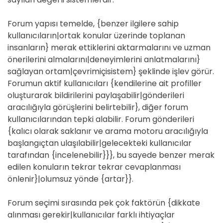
Forum yapısı temelde, {benzer ilgilere sahip
kullanıcıların|ortak konular üzerinde toplanan
insanların} merak ettiklerini aktarmalarını ve uzman
önerilerini almalarını|deneyimlerini anlatmalarını}
sağlayan ortam|çevrimiçisistem} şeklinde işlev görür.
Forumun aktif kullanıcıları {kendilerine ait profiller
oluşturarak bildirilerini paylaşabilir|gönderileri
aracılığıyla görüşlerini belirtebilir}, diğer forum
kullanıcılarından tepki alabilir. Forum gönderileri
{kalıcı olarak saklanır ve arama motoru aracılığıyla
başlangıçtan ulaşılabilir|gelecekteki kullanıcılar
tarafından {incelenebilir}}}, bu sayede benzer merak
edilen konuların tekrar tekrar cevaplanması
önlenir}|olumsuz yönde {artar}}.
Forum seçimi sırasında pek çok faktörün {dikkate
alınması gerekir|kullanıcılar farklı ihtiyaçlar