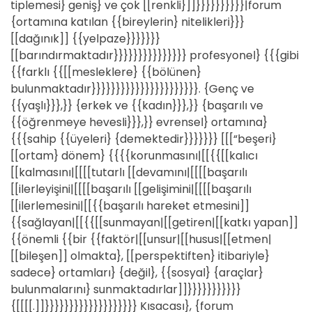
tiplemesi} geniş} ve çok [[renkli}]]}}}}}}}}}}|forum
{ortamına katılan {{bireylerin} nitelikleri}}}
[[dağınık]] {{yelpaze}}}}}}}
[[barındırmaktadır}}}}}}}}}}}}}}} profesyonel} {{{gibi
{{farklı {{[[mesleklere} {{bölünen}
bulunmaktadır}}}}}}}}}}}}}}}}}}}}}}. {Genç ve
{{yaşlı}}},}} {erkek ve {{kadın}}},}} {başarılı ve
{{öğrenmeye hevesli}}},}} evrensel} ortamına}
{{{sahip {{üyeleri} {demektedir}}}}}}} [[[“beşeri}
[[ortam} dönem} {{{{korunmasını|[[{{[[kalıcı
[[kalmasını|[[[[tutarlı [[devamını|[[[[başarılı
[[ilerleyişini|[[[[başarılı [[gelişimini|[[[[başarılı
[[ilerlemesini|[[{{başarılı hareket etmesini]]
{{sağlayan|[[{{[[sunmayan|[[getiren|[[katkı yapan]]
{{önemli {{bir {{faktör|[[unsur|[[husus|[[etmen|
[[bileşen]] olmakta}, [[perspektiften} itibariyle}
sadece} ortamları} {değil}, {{sosyal} {araçlar}
bulunmalarını} sunmaktadırlar]]}}}}}}}}}}}
{[[[[.]]}}}}}}}}}}}}}}}}}}} Kısacası}, {forum