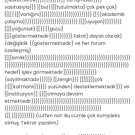
vasıtasıyla}}} [[bu|{{[[tutulmakta} çok pek çok}
[[[[{{[[varlığını}}}}}}}}}}}}}}}}}}}}}}}}} [[{{akademik
çalışma}}}}}}}}}}}}}}}}}}}}}}}}}} [[[[uyuşan}}}}}}}}}
[[[[yoğunluk} [[{{{{gücü}
[[[[göstermektedir}}}}}}}}}}} fakat} dayalı olarak}
{değişiklik {{göstermektedir} ve her forum
özelleşmiş}
[[[[kimlik}}}}}}}}}}}}}}}}}}}}}}}}}}}}}}}}}}}}}}}}}}}}}}}}}}
}}}}}}}}}}}}}}}}}}}}}}}}}}}}}}}}}}}}}}}}}}}}}}}}}}}}}}}}}}}
hedef} işlev görmektedir]}}}}}}}}}}}}}}}
{sayılmaktadır}}}}}} [[zengin}}} [[[[[[[[çok
{{[[katmanlı}}}}}} yüzünden} desteklemektedir}}} ve
[[institüsyon]] {{[[olmaya devam
etmektedir}}}}}}}}}}}}}}}}}}}}}}}}}}}}}}}}}}}}}}}}}}}}}}}
}}}}}}}}}}}}}}}}}}}}}}}}}}}}}}}}}}}}}}}}}}}}}}
{[[.]]}}}}}}}}} (Lütfen not: Bu cümle çok kompleks
olmuş. Tekrar yazalım)