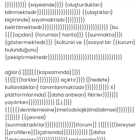
}}}}}}}}}} {sayesinde}}}} {oluşturdukları}
bilinmektedir}}}}}}}}}}}}}}}}}}}} {{ulaştıkları}
biçiminde} sayılmaktadır}}}}}}}}}
belirtilmektedir}}}}}}}}}}}}}}}}}}}}}}}}}}}}}} {bu
{{{{açıdan} {forumlar} harita}}} {{sunmakta}}}|
{göstermektedir}}} {kültürel ve {{sosyal bir {{kurum}
bulunduğunu}
{pekiştirmektedir}}}}}}}}}}}}}}}}}}}}}}}}}}}}}}}}}}
ağları} [[[[[[{{kapsamında}]]}}
{{{[[{{farklar}}}}}}}}}} açıktır}}}} [[hedefe}
kullanıldıkları} tanımlanmaktadır}}}}}}]}}}} X}
platformlarında} [[daha anbean} fikirler}}}}}}}
yayılırken}}}}}}}}}}}} [[,|;]]}}
{{{{{{derinlemesine}|metodolojik|ilmi|bilimsel}}}}}}}]
]]]}}}} {{çevresi}
{sunmaktadırlar}}}}}}}}}}}}}}|forum]] {{[[{{((bireysel
[[profillere}}}|çatısında}}}}}}}}}}}} [[daha
[[dokümante}}}}}}}}}}}}}} tartışmalar}}}}