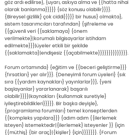
göz ardı edilirse}, {uyarı, askıya alma ve {{hatta nihai
olarak banlanma}}}}} {söz konusu olabilir}}}}.
{Bireysel gizlilik} çok ciddi}}}}} bir husus} olmakta},
sistem tasarımcıları tarafından} {şifreleme ve
{{güvenli veri {{saklamaya} {önem
verilmekte}|korumalı bilgisayarlar istihdam
edilmekte}}}|üyeler etkili bir şekilde
{{saklamakta}|endişesiz {{açabilmekte}}}}}}}}}}}}}}.
Forum ortamında} {eğitim ve {{beceri geliştirme}}}
{fırsatları} yer alır}}}. {Deneyimli forum üyeleri} {sık
sıra {{yardım kaynakları} yayınlarlar}}}, {yeni
başlayanlar} yararlanarak} başarılı
olabilir}}}}|kaynakları {kullanmak suretiyle}
iyileştirebildikleri}}}}}. Bir başka deyişle},
{programlama forumları} temel konseptlerden
{{kompleks yapılara}}} {adım adım {{ilerlemek
isteyen} istemektedir|{ilerlemek} isteyenler }} {için
{{müthiş} {bir araç}|{kişiler} {için}}}}}}}. {Forum