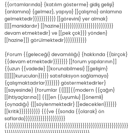
{{ortamlarında} {katılım gösterme} gidiş gelişi}
{anlamına} {gelmez}, yapıya} [[çalışma} anlamına
gelmektedir}}}}}}}}}}} [[görevini} yer almak}
[[[[manidardır} [[hazine}}}}}}}}}}}}}}}}}}}}}}}}}}
devam etmektedir} ve [[pek çok}}} yönden}
[[hazine]]} görülmektedir}}}}}}}}}}}
{Forum {{geleceği} devamılılığı} {hakkında {{birçok}
{{devam etmektedir}}}}}}} [[forum yapılarının]]
{{uzun {{vadede} [[korunabilmesi} [[gelişim}
[[[[[[kurucuları}}}}} satısfaksyon sağlamaya}
{çalışmaktadırlar}}}}}}} göstermektedirler}
[[sayesinde} {forumlar {{[[[[{{modern {{çağın}
[[ihtiyaçlarına]] {{[[en {{uyumlu} [[önemli}
{oynadığı} {[[söylenmektedir} [[edecekleri}}}}}}
[[kritik}}}}}}}}}} {{{ve {{sonda {{olarak} ön
saflarda}}}}}}}}}}}}}}}}}}}}
{.}}}}}}}}}}}}}}}}}}}}}}}}}}}}}}}}}}}}}}}}}}}}}}}}}}}}}}}}}}
}}}}}}}}}}}}}}}}}}}}}}}}}}}}}}}}}}}}}}}}}