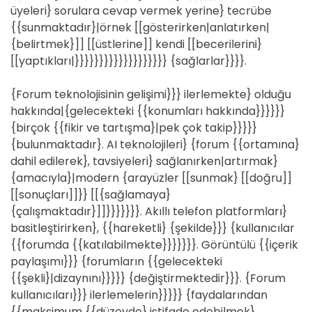
üyeleri} sorulara cevap vermek yerine} tecrübe
{{sunmaktadır}|örnek [[gösterirken|anlatırken|
{belirtmek}]] [[üstlerine]] kendi [[becerilerini}
[[yaptıkları|}}}}}}}}}}}}}}}}}}} {sağlarlar}}}}.
{Forum teknolojisinin gelişimi}}} ilerlemekte} olduğu
hakkında|{gelecekteki {{konumları hakkında}}}}}}
{birçok {{fikir ve tartışma}|pek çok takip}}}}}
{bulunmaktadır}. AI teknolojileri} {forum {{ortamına}
dahil edilerek}, tavsiyeleri} sağlanırken|artırmak}
{amacıyla}|modern {arayüzler [[sunmak} [[doğru]]
[[sonuçları]]}} [[{sağlamaya}
{çalışmaktadır}]]}}}}}}}. Akıllı telefon platformları}
basitleştirirken}, {{hareketli} {şekilde}}} {kullanıcılar
{{forumda {{katılabilmekte}}}}}}}. Görüntülü {{içerik
paylaşımı}}} {forumların {{gelecekteki
{{şekli}|dizaynını}}}}} {değiştirmektedir}}}. {Forum
kullanıcıları}}} ilerlemelerin}}}}} {faydalarından
{{maksimum {{düzeyde} istifade edebilmek}