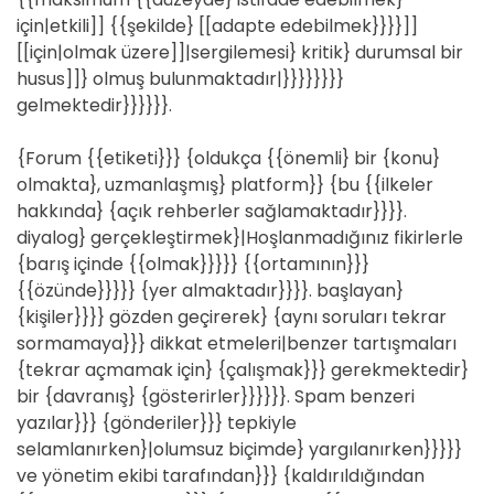
için|etkili]] {{şekilde} [[adapte edebilmek}}}}]]
[[için|olmak üzere]]|sergilemesi} kritik} durumsal bir
husus]]} olmuş bulunmaktadır|}}}}}}}}
gelmektedir}}}}}}.
{Forum {{etiketi}}} {oldukça {{önemli} bir {konu}
olmakta}, uzmanlaşmış} platform}} {bu {{ilkeler
hakkında} {açık rehberler sağlamaktadır}}}}.
diyalog} gerçekleştirmek}|Hoşlanmadığınız fikirlerle
{barış içinde {{olmak}}}}} {{ortamının}}}
{{özünde}}}}} {yer almaktadır}}}}. başlayan}
{kişiler}}}} gözden geçirerek} {aynı soruları tekrar
sormamaya}}} dikkat etmeleri|benzer tartışmaları
{tekrar açmamak için} {çalışmak}}} gerekmektedir}
bir {davranış} {gösterirler}}}}}}. Spam benzeri
yazılar}}} {gönderiler}}} tepkiyle
selamlanırken}|olumsuz biçimde} yargılanırken}}}}}
ve yönetim ekibi tarafından}}} {kaldırıldığından