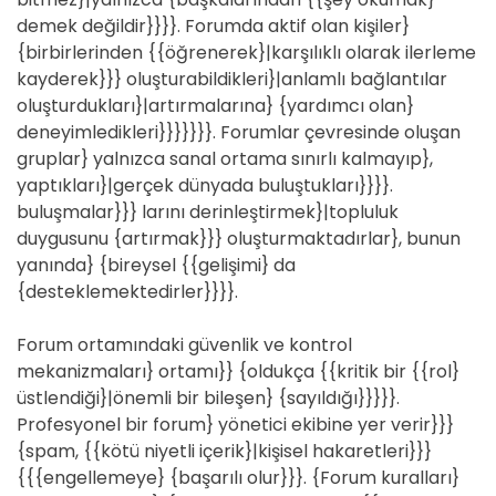
demek değildir}}}}. Forumda aktif olan kişiler}
{birbirlerinden {{öğrenerek}|karşılıklı olarak ilerleme
kayderek}}} oluşturabildikleri}|anlamlı bağlantılar
oluşturdukları}|artırmalarına} {yardımcı olan}
deneyimledikleri}}}}}}}. Forumlar çevresinde oluşan
gruplar} yalnızca sanal ortama sınırlı kalmayıp},
yaptıkları}|gerçek dünyada buluştukları}}}}.
buluşmalar}}} larını derinleştirmek}|topluluk
duygusunu {artırmak}}} oluşturmaktadırlar}, bunun
yanında} {bireysel {{gelişimi} da
{desteklemektedirler}}}}.
Forum ortamındaki güvenlik ve kontrol
mekanizmaları} ortamı}} {oldukça {{kritik bir {{rol}
üstlendiği}|önemli bir bileşen} {sayıldığı}}}}}.
Profesyonel bir forum} yönetici ekibine yer verir}}}
{spam, {{kötü niyetli içerik}|kişisel hakaretleri}}}
{{{engellemeye} {başarılı olur}}}. {Forum kuralları}