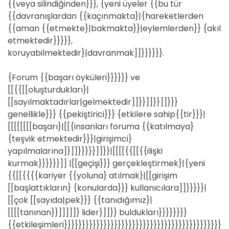
{{veya silindiğinden}}}, {yeni üyeler {{bu tür
{{davranışlardan {{kaçınmakta}|{hareketlerden
{{aman {{etmekte}|bakmakta}}|eylemlerden}} {akıl
etmektedir}}}}},
koruyabilmektedir}|davranmak]]}}}}}}.
{Forum {{başarı öyküleri}}}}}} ve
[[{{[[oluşturdukları}|
[[sayılmaktadırlar|gelmektedir]]}}]]}}]]}}}
genellikle}}} {{pekiştirici}}} {etkilere sahip{{tir}}}|
[[[[[[[[başarı}|[[{insanları foruma {{katılmaya}
{teşvik etmektedir}}}|girişimci}
yapılmalarına]}]]}}}}}]]}}|[[[[{{[[{{ilişki
kurmak}}}}}}]] |[[geçişi}}} gerçekleştirmek}|{yeni
{{[[{{{{kariyer {{yoluna} atılmak}|[[girişim
[[başlattıkların} {konularda}}} kullanıcılara]]}}}}}|
[[çok [[sayıda|pek}}} {{tanıdığımız}|
[[[[tanınan}}]]]]]} lider}]]}} buldukları}}}}}}}}
{{etkileşimleri}}}}}}}}}}}}}}}}}}}}}}}}}}}}}}}}}}}}}}}}}}}}