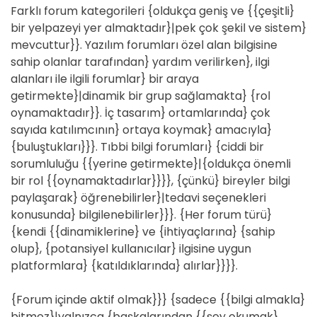
Farklı forum kategorileri {oldukça geniş ve {{çeşitli}
bir yelpazeyi yer almaktadır}|pek çok şekil ve sistem}
mevcuttur}}. Yazılım forumları özel alan bilgisine
sahip olanlar tarafından} yardım verilirken}, ilgi
alanları ile ilgili forumlar} bir araya
getirmekte}|dinamik bir grup sağlamakta} {rol
oynamaktadır}}. İç tasarım} ortamlarında} çok
sayıda katılımcının} ortaya koymak} amacıyla}
{buluştukları}}}. Tıbbi bilgi forumları} {ciddi bir
sorumluluğu {{yerine getirmekte}|{oldukça önemli
bir rol {{oynamaktadırlar}}}}, {çünkü} bireyler bilgi
paylaşarak} öğrenebilirler}|tedavi seçenekleri
konusunda} bilgilenebilirler}}}. {Her forum türü}
{kendi {{dinamiklerine} ve {ihtiyaçlarına} {sahip
olup}, {potansiyel kullanıcılar} ilgisine uygun
platformlara} {katıldıklarında} alırlar}}}}.
{Forum içinde aktif olmak}}} {sadece {{bilgi almakla}
bitmez}|yalnızca {başkalarından {{şey okumak}