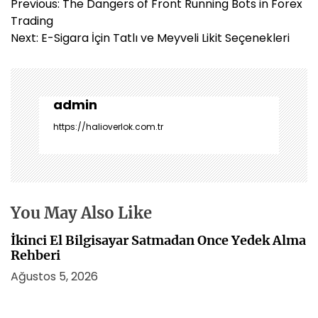
Y
Previous:
The Dangers of Front Running Bots in Forex
a
Trading
z
Next:
E-Sigara İçin Tatlı ve Meyveli Likit Seçenekleri
ı
g
e
z
admin
i
https://halioverlok.com.tr
n
m
e
s
i
You May Also Like
İkinci El Bilgisayar Satmadan Once Yedek Alma
Rehberi
Ağustos 5, 2026