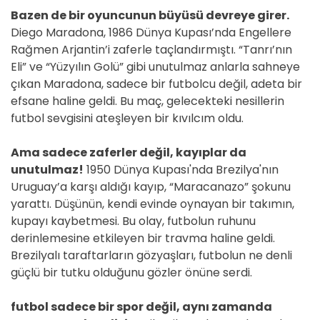
Bazen de bir oyuncunun büyüsü devreye girer.
Diego Maradona, 1986 Dünya Kupası’nda Engellere
Rağmen Arjantin’i zaferle taçlandırmıştı. “Tanrı’nın
Eli” ve “Yüzyılın Golü” gibi unutulmaz anlarla sahneye
çıkan Maradona, sadece bir futbolcu değil, adeta bir
efsane haline geldi. Bu maç, gelecekteki nesillerin
futbol sevgisini ateşleyen bir kıvılcım oldu.
Ama sadece zaferler değil, kayıplar da
unutulmaz!
1950 Dünya Kupası'nda Brezilya'nın
Uruguay’a karşı aldığı kayıp, “Maracanazo” şokunu
yarattı. Düşünün, kendi evinde oynayan bir takımın,
kupayı kaybetmesi. Bu olay, futbolun ruhunu
derinlemesine etkileyen bir travma haline geldi.
Brezilyalı taraftarların gözyaşları, futbolun ne denli
güçlü bir tutku olduğunu gözler önüne serdi.
futbol sadece bir spor değil, aynı zamanda