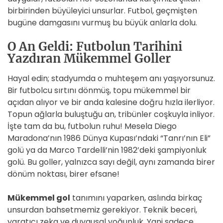
birbirinden büyüleyici unsurlar. Futbol, geçmişten
bugüne damgasını vurmuş bu büyük anlarla dolu.
O An Geldi: Futbolun Tarihini
Yazdıran Mükemmel Goller
Hayal edin; stadyumda o muhteşem anı yaşıyorsunuz.
Bir futbolcu sırtını dönmüş, topu mükemmel bir
açıdan alıyor ve bir anda kalesine doğru hızla ilerliyor.
Topun ağlarla buluştuğu an, tribünler coşkuyla inliyor.
İşte tam da bu, futbolun ruhu! Mesela Diego
Maradona’nın 1986 Dünya Kupası’ndaki “Tanrı’nın Eli”
golü ya da Marco Tardelli’nin 1982’deki şampiyonluk
golü. Bu goller, yalnızca sayı değil, aynı zamanda birer
dönüm noktası, birer efsane!
Mükemmel gol
tanımını yaparken, aslında birkaç
unsurdan bahsetmemiz gerekiyor. Teknik beceri,
yaratıcı zeka ve duygusal yoğunluk. Yani sadece