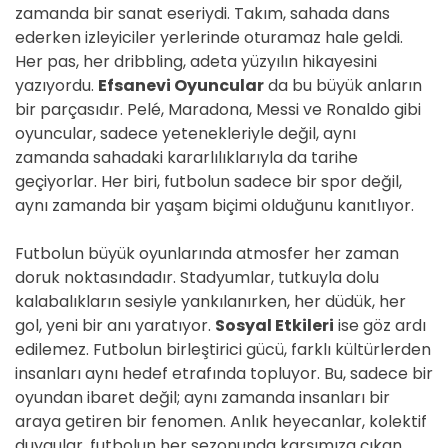
zamanda bir sanat eseriydi. Takım, sahada dans
ederken izleyiciler yerlerinde oturamaz hale geldi.
Her pas, her dribbling, adeta yüzyılın hikayesini
yazıyordu.
Efsanevi Oyuncular
da bu büyük anların
bir parçasıdır. Pelé, Maradona, Messi ve Ronaldo gibi
oyuncular, sadece yetenekleriyle değil, aynı
zamanda sahadaki kararlılıklarıyla da tarihe
geçiyorlar. Her biri, futbolun sadece bir spor değil,
aynı zamanda bir yaşam biçimi olduğunu kanıtlıyor.
Futbolun büyük oyunlarında atmosfer her zaman
doruk noktasındadır. Stadyumlar, tutkuyla dolu
kalabalıkların sesiyle yankılanırken, her düdük, her
gol, yeni bir anı yaratıyor.
Sosyal Etkileri
ise göz ardı
edilemez. Futbolun birleştirici gücü, farklı kültürlerden
insanları aynı hedef etrafında topluyor. Bu, sadece bir
oyundan ibaret değil; aynı zamanda insanları bir
araya getiren bir fenomen. Anlık heyecanlar, kolektif
duygular, futbolun her sezonunda karşımıza çıkan