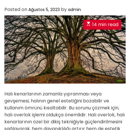
Posted on
by
Ağustos 5, 2023
admin
E
14 min read
s
t
i
m
a
t
e
d
r
e
Halı kenarlarının zamanla yıpranması veya
a
gevşemesi, halının genel estetiğini bozabilir ve
d
kullanım ömrünü kısaltabilir. Bu sorunu çözmek için,
t
halı overlok işlemi oldukça önemlidir. Halı overlok, halı
i
kenarlarının özel bir dikiş tekniğiyle güçlendirilmesini
m
sağlayarak, hem dayanıklılığı artırır hem de estetik