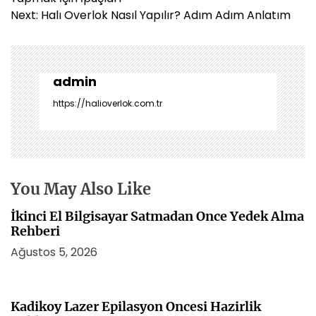
z
Next:
Halı Overlok Nasıl Yapılır? Adım Adım Anlatım
ı
g
e
z
admin
i
https://halioverlok.com.tr
n
m
e
s
i
You May Also Like
İkinci El Bilgisayar Satmadan Once Yedek Alma
Rehberi
Ağustos 5, 2026
Kadikoy Lazer Epilasyon Oncesi Hazirlik