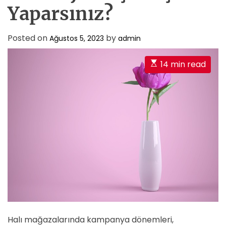
Yaparsınız?
Posted on
by
Ağustos 5, 2023
admin
E
14 min read
s
t
i
m
a
t
e
d
r
e
a
d
Halı mağazalarında kampanya dönemleri,
t