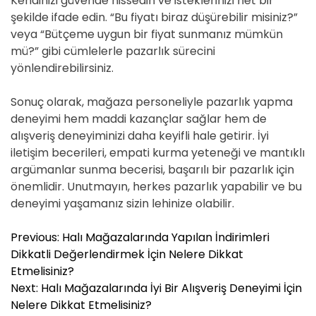
Kendinizi güvende hissedin ve isteklerinizi net bir
şekilde ifade edin. “Bu fiyatı biraz düşürebilir misiniz?”
veya “Bütçeme uygun bir fiyat sunmanız mümkün
mü?” gibi cümlelerle pazarlık sürecini
yönlendirebilirsiniz.
Sonuç olarak, mağaza personeliyle pazarlık yapma
deneyimi hem maddi kazançlar sağlar hem de
alışveriş deneyiminizi daha keyifli hale getirir. İyi
iletişim becerileri, empati kurma yeteneği ve mantıklı
argümanlar sunma becerisi, başarılı bir pazarlık için
önemlidir. Unutmayın, herkes pazarlık yapabilir ve bu
deneyimi yaşamanız sizin lehinize olabilir.
Y
Previous:
Halı Mağazalarında Yapılan İndirimleri
a
Dikkatli Değerlendirmek İçin Nelere Dikkat
z
Etmelisiniz?
ı
Next:
Halı Mağazalarında İyi Bir Alışveriş Deneyimi İçin
g
Nelere Dikkat Etmelisiniz?