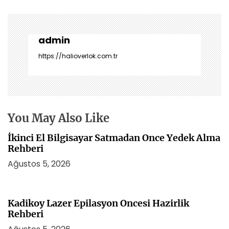
e
z
i
n
admin
m
https://halioverlok.com.tr
e
s
i
You May Also Like
İkinci El Bilgisayar Satmadan Once Yedek Alma
Rehberi
Ağustos 5, 2026
Kadikoy Lazer Epilasyon Oncesi Hazirlik
Rehberi