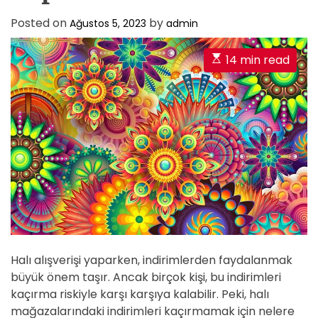
Posted on
by
Ağustos 5, 2023
admin
E
14 min read
s
t
i
m
a
t
e
d
r
e
a
Halı alışverişi yaparken, indirimlerden faydalanmak
d
büyük önem taşır. Ancak birçok kişi, bu indirimleri
t
kaçırma riskiyle karşı karşıya kalabilir. Peki, halı
i
mağazalarındaki indirimleri kaçırmamak için nelere
m