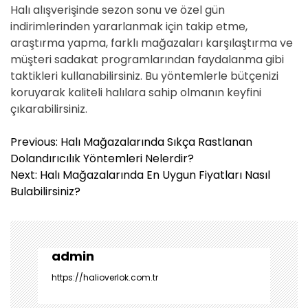
Halı alışverişinde sezon sonu ve özel gün
indirimlerinden yararlanmak için takip etme,
araştırma yapma, farklı mağazaları karşılaştırma ve
müşteri sadakat programlarından faydalanma gibi
taktikleri kullanabilirsiniz. Bu yöntemlerle bütçenizi
koruyarak kaliteli halılara sahip olmanın keyfini
çıkarabilirsiniz.
Y
Previous:
Halı Mağazalarında Sıkça Rastlanan
a
Dolandırıcılık Yöntemleri Nelerdir?
z
Next:
Halı Mağazalarında En Uygun Fiyatları Nasıl
ı
Bulabilirsiniz?
g
e
z
i
admin
n
https://halioverlok.com.tr
m
e