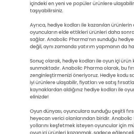
içindeki en yeni ve popüler ürünlere ulaşabili
taşıyabilirsiniz.
Ayrıca, hediye kodları ile kazanılan ürünlerin 
oyuncuların elde ettikleri ürünleri daha so
sağlar. Anabolic Pharma’nın sunduğu hediye 
değil, aynı zamanda yatırım yapmanın da har
Sonuç olarak, hediye kodları ile oyun içi ürü
sunmaktadır. Anabolic Pharma olarak, bu fır
zenginleştirmenizi öneriyoruz. Hediye kodu sa
iyi ürünlere ulaşabilir, fiyatları ve satış fırsa
kaynaklardan aldığınız hediye kodları ile o
elinizde!
Oyun dünyası, oyunculara sunduğu çeşitli fırsa
heyecan verici olanlarından biridir. Anaboli
yollarını keşfetmek isteyen oyuncular için m
oyun içi ürünleri kazanmak, sadece eğlencel