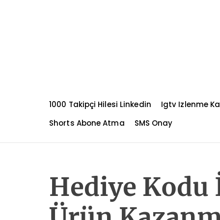
S
k
i
p
t
o
c
o
n
1000 Takipçi Hilesi Linkedin
Igtv Izlenme K
t
e
Shorts Abone Atma
SMS Onay
n
t
Hediye Kodu İ
Ürün Kazanm