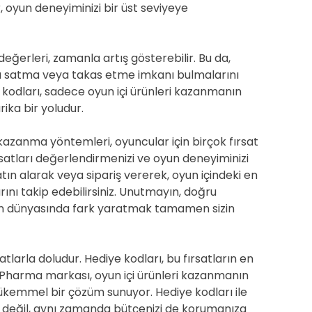
r, oyun deneyiminizi bir üst seviyeye
değerleri, zamanla artış gösterebilir. Bu da,
nra satma veya takas etme imkanı bulmalarını
kodları, sadece oyun içi ürünleri kazanmanın
ika bir yoludur.
n kazanma yöntemleri, oyuncular için birçok fırsat
satları değerlendirmenizi ve oyun deneyiminizi
tın alarak veya sipariş vererek, oyun içindeki en
tlarını takip edebilirsiniz. Unutmayın, doğru
yun dünyasında fark yaratmak tamamen sizin
tlarla doludur. Hediye kodları, bu fırsatların en
c Pharma markası, oyun içi ürünleri kazanmanın
ükemmel bir çözüm sunuyor. Hediye kodları ile
i değil, aynı zamanda bütçenizi de korumanıza