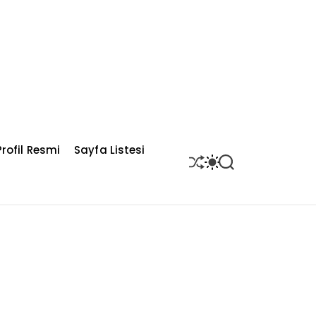
rofil Resmi
Sayfa Listesi
S
S
S
H
W
E
U
I
A
F
T
R
F
C
C
L
H
H
E
C
O
L
O
R
M
O