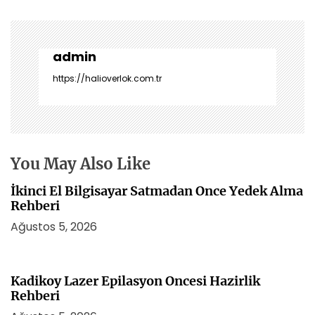
z
ı
g
e
admin
z
https://halioverlok.com.tr
i
n
m
e
s
You May Also Like
i
İkinci El Bilgisayar Satmadan Once Yedek Alma
Rehberi
Ağustos 5, 2026
Kadikoy Lazer Epilasyon Oncesi Hazirlik
Rehberi