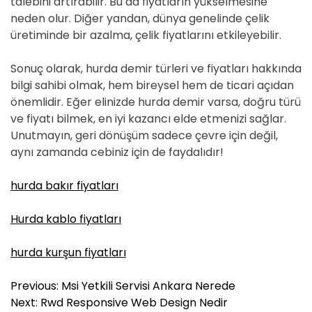
talebini artırabilir. Bu da fiyatların yükselmesine
neden olur. Diğer yandan, dünya genelinde çelik
üretiminde bir azalma, çelik fiyatlarını etkileyebilir.
Sonuç olarak, hurda demir türleri ve fiyatları hakkında
bilgi sahibi olmak, hem bireysel hem de ticari açıdan
önemlidir. Eğer elinizde hurda demir varsa, doğru türü
ve fiyatı bilmek, en iyi kazancı elde etmenizi sağlar.
Unutmayın, geri dönüşüm sadece çevre için değil,
aynı zamanda cebiniz için de faydalıdır!
hurda bakır fiyatları
Hurda kablo fiyatları
hurda kurşun fiyatları
Y
Previous:
Msi Yetkili Servisi Ankara Nerede
a
Next:
Rwd Responsive Web Design Nedir