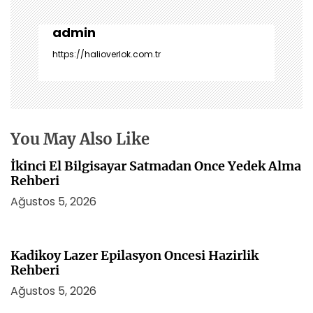
g
e
admin
z
https://halioverlok.com.tr
i
n
m
e
s
You May Also Like
i
İkinci El Bilgisayar Satmadan Once Yedek Alma
Rehberi
Ağustos 5, 2026
Kadikoy Lazer Epilasyon Oncesi Hazirlik
Rehberi
Ağustos 5, 2026