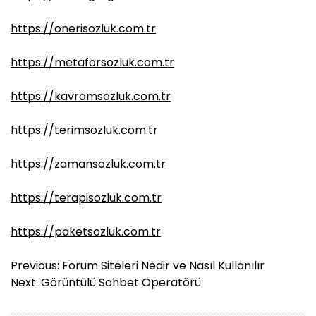
https://onerisozluk.com.tr
https://metaforsozluk.com.tr
https://kavramsozluk.com.tr
https://terimsozluk.com.tr
https://zamansozluk.com.tr
https://terapisozluk.com.tr
https://paketsozluk.com.tr
Y
Previous:
Forum Siteleri Nedir ve Nasıl Kullanılır
a
Next:
Görüntülü Sohbet Operatörü
z
ı