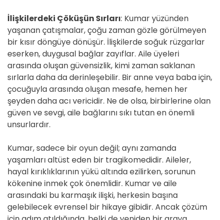
İlişkilerdeki Çöküşün Sırları
: Kumar yüzünden
yaşanan çatışmalar, çoğu zaman gözle görülmeyen
bir kısır döngüye dönüşür. İlişkilerde soğuk rüzgarlar
eserken, duygusal bağlar zayıflar. Aile üyeleri
arasında oluşan güvensizlik, kimi zaman saklanan
sırlarla daha da derinleşebilir. Bir anne veya baba için,
çocuğuyla arasında oluşan mesafe, hemen her
şeyden daha acı vericidir. Ne de olsa, birbirlerine olan
güven ve sevgi, aile bağlarını sıkı tutan en önemli
unsurlardır.
Kumar, sadece bir oyun değil; aynı zamanda
yaşamları altüst eden bir tragikomedidir. Aileler,
hayal kırıklıklarının yükü altında ezilirken, sorunun
kökenine inmek çok önemlidir. Kumar ve aile
arasındaki bu karmaşık ilişki, herkesin başına
gelebilecek evrensel bir hikaye gibidir. Ancak çözüm
için adım atıldığında, belki de yeniden bir araya