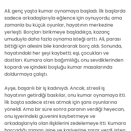
Ali, genç yaşta kumar oynamaya başladı. İlk başlarda
sadece arkadaşlarıyla eğlence için oynuyordu; ama
zamanla bu küçük oyunlar, hayatının merkezine
yerleşti. Borçları birikmeye başladıkça, kazanç
umuduyla daha fazla oynama isteği arttı. Ali, parası
bittiği için ailesini bile kandırarak borç aldı. Sonunda,
hayatındaki her şeyi kaybetti; eşi, çocukları ve
dostları. Kumara olan bağımlılığı, onu sevdiklerinden
kopardı ve içindeki boşluğu kumar masalarında
doldurmaya çalıştı.
Ayşe, başarılı bir iş kadınıydı. Ancak, stresli iş
hayatının getirdiği baskılar, onu kumar oynamaya itti.
İlk başta sadece stres atmak için şans oyunlarına
yöneldi. Ama bir süre sonra paranın verdiği heyecan,
onu işyerindeki güvenini kaybetmeye ve
arkadaşlarıyla olan ilişkilerini zedelemeye itti. Kumara
harcadığı zaman, işine ve kariyerine zarar verdi. işten