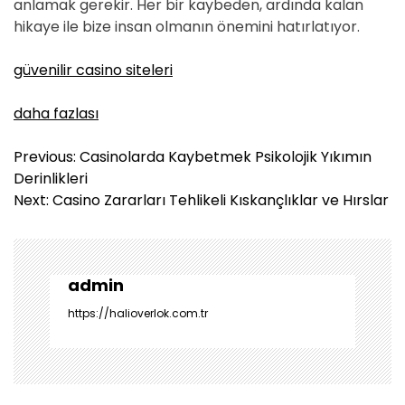
anlamak gerekir. Her bir kaybeden, ardında kalan
hikaye ile bize insan olmanın önemini hatırlatıyor.
güvenilir casino siteleri
daha fazlası
Y
Previous:
Casinolarda Kaybetmek Psikolojik Yıkımın
a
Derinlikleri
z
Next:
Casino Zararları Tehlikeli Kıskançlıklar ve Hırslar
ı
g
e
z
admin
i
https://halioverlok.com.tr
n
m
e
s