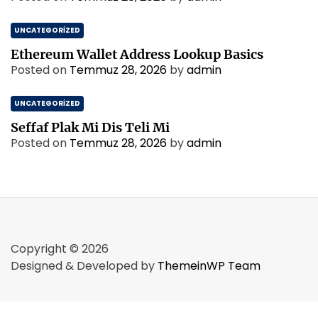
UNCATEGORIZED
Ethereum Wallet Address Lookup Basics
Posted on
Temmuz 28, 2026
by
admin
UNCATEGORIZED
Seffaf Plak Mi Dis Teli Mi
Posted on
Temmuz 28, 2026
by
admin
Copyright © 2026
Designed & Developed by
ThemeinWP Team