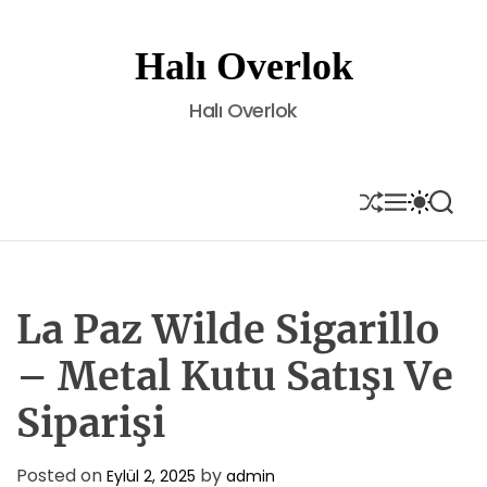
S
k
Halı Overlok
i
p
Halı Overlok
t
o
c
o
S
M
S
S
H
E
W
E
n
U
N
I
A
t
F
U
T
R
e
F
C
C
L
H
H
n
E
C
La Paz Wilde Sigarillo
t
O
L
– Metal Kutu Satışı Ve
O
R
Siparişi
M
O
D
E
Posted on
by
Eylül 2, 2025
admin