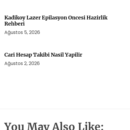
Kadikoy Lazer Epilasyon Oncesi Hazirlik
Rehberi
Ağustos 5, 2026
Cari Hesap Takibi Nasil Yapilir
Ağustos 2, 2026
You May Also Like: