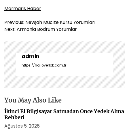
Marmaris Haber
Y
Previous:
Nevşah Mucize Kursu Yorumları
a
Next:
Armonia Bodrum Yorumlar
z
ı
g
e
admin
z
https://halioverlok.com.tr
i
n
m
e
s
You May Also Like
i
İkinci El Bilgisayar Satmadan Once Yedek Alma
Rehberi
Ağustos 5, 2026