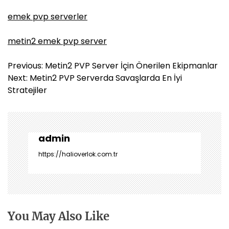
emek pvp serverler
metin2 emek pvp server
Y
Previous:
Metin2 PVP Server İçin Önerilen Ekipmanlar
a
Next:
Metin2 PVP Serverda Savaşlarda En İyi
z
Stratejiler
ı
g
e
z
admin
i
https://halioverlok.com.tr
n
m
e
s
i
You May Also Like