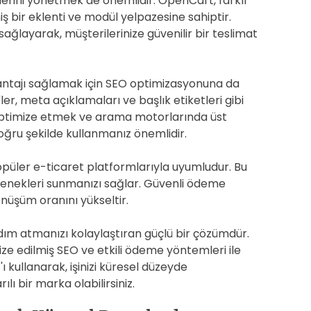
çlerini yönetmek de önemlidir. OpenCart, farklı
ş bir eklenti ve modül yelpazesine sahiptir.
sağlayarak, müşterilerinize güvenilir bir teslimat
ntajı sağlamak için SEO optimizasyonuna da
r, meta açıklamaları ve başlık etiketleri gibi
zı optimize etmek ve arama motorlarında üst
oğru şekilde kullanmanız önemlidir.
üler e-ticaret platformlarıyla uyumludur. Bu
eçenekleri sunmanızı sağlar. Güvenli ödeme
önüşüm oranını yükseltir.
dım atmanızı kolaylaştıran güçlü bir çözümdür.
ze edilmiş SEO ve etkili ödeme yöntemleri ile
'ı kullanarak, işinizi küresel düzeyde
lı bir marka olabilirsiniz.