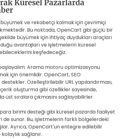
rak Küresel Pazarlarda
hber
 büyümek ve rekabetçi kalmak için çevrimiçi
erekmektedir. Bu noktada, OpenCart gibi güçlü bir
şekilde büyümek için ihtiyaç duydukları araçları
uğu avantajları ve işletmelerin küresel
ebileceklerini keşfedeceğiz.
 başlayalım. Arama motoru optimizasyonu
rmak için önemlidir. OpenCart, SEO
 destekler. Özelleştirilebilir URL yapılandırması,
erik oluşturma gibi özellikler sayesinde,
 üst sıralara çıkmasını sağlayabilirler.
 para birimi desteği gibi küresel pazarda faaliyet
i de sunar. Bu, işletmelerin farklı bölgelerdeki
lar. Ayrıca, OpenCart'un entegre edilebilir
kolaylık sağlanır.