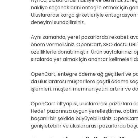
Ayrıca, uluslararası nakliye ve teslimat süre
nakliye seçeneklerini entegre etmek için geni
Uluslararası kargo şirketleriyle entegrasyon 
deneyimi sunabilirsiniz.
Aynı zamanda, yerel pazarlarda rekabet ava
önem vermelisiniz. OpenCart, SEO dostu URL'le
özelliklerle donatılmıştır. Ürün sayfalarını
sıralarda yer almak için anahtar kelimeleri d
OpenCart, entegre ödeme ağ geçitleri ve pop
da uluslararası müşterilere çeşitli ödeme s
işlemleri, müşteri memnuniyetini artırır ve d
OpenCart altyapısı, uluslararası pazarlara a
Hedef pazarınıza uygun yerelleştirme, optimi
başarılı bir şekilde büyüyebilirsiniz. OpenCart
genişletebilir ve uluslararası pazarlarda başarı