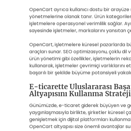
OpenCart ayrıca kullanıcı dostu bir arayüze s
yönetmelerine olanak tanır. Ürün kategorileri,
işletmelere operasyonel verimlilik sağlar. Ay
sayesinde işletmeler, markalarını yansıtan çeki
OpenCart, işletmelere küresel pazarlarda bü
araçları sunar. SEO optimizasyonu, çoklu dil v
ürün yönetimi gibi özellikler, işletmelerin r
kullanarak, işletmeler çevrimiçi varlıklarını et
başarılı bir şekilde büyüme potansiyeli yakala
E-ticarette Uluslararası Baş
Altyapısını Kullanma Strateji
Günümüzde, e-ticaret giderek büyüyen ve geli
yaygınlaşmasıyla birlikte, şirketler küresel 
genişletmek için dijital platformları kullanma
OpenCart altyapısı size önemli avantajlar sun