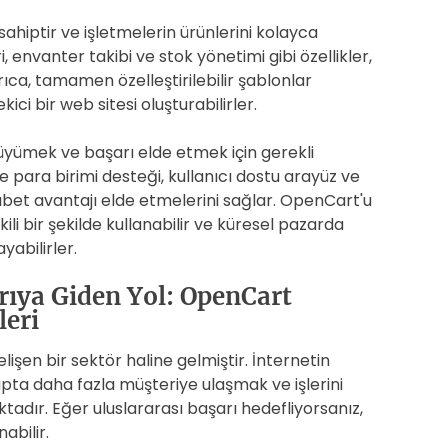
ahiptir ve işletmelerin ürünlerini kolayca
 envanter takibi ve stok yönetimi gibi özellikler,
rıca, tamamen özelleştirilebilir şablonlar
ci bir web sitesi oluşturabilirler.
yümek ve başarı elde etmek için gerekli
e para birimi desteği, kullanıcı dostu arayüz ve
ekabet avantajı elde etmelerini sağlar. OpenCart'u
kili bir şekilde kullanabilir ve küresel pazarda
yabilirler.
arıya Giden Yol: OpenCart
leri
şen bir sektör haline gelmiştir. İnternetin
çapta daha fazla müşteriye ulaşmak ve işlerini
ktadır. Eğer uluslararası başarı hedefliyorsanız,
abilir.