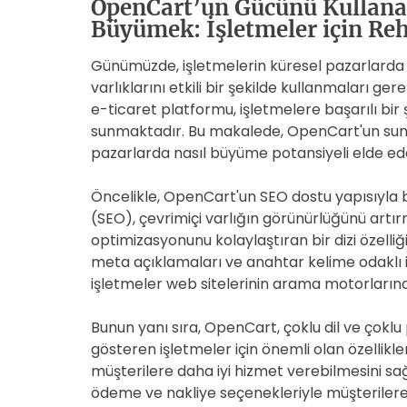
OpenCart’un Gücünü Kullana
Büyümek: İşletmeler için Re
Günümüzde, işletmelerin küresel pazarlarda
varlıklarını etkili bir şekilde kullanmaları g
e-ticaret platformu, işletmelere başarılı bir 
sunmaktadır. Bu makalede, OpenCart'un sund
pazarlarda nasıl büyüme potansiyeli elde ed
Öncelikle, OpenCart'un SEO dostu yapısıyla
(SEO), çevrimiçi varlığın görünürlüğünü artı
optimizasyonunu kolaylaştıran bir dizi özelliği
meta açıklamaları ve anahtar kelime odaklı iç
işletmeler web sitelerinin arama motorlarında
Bunun yanı sıra, OpenCart, çoklu dil ve çoklu
gösteren işletmeler için önemli olan özellikler
müşterilere daha iyi hizmet verebilmesini sağ
ödeme ve nakliye seçenekleriyle müşterilere 