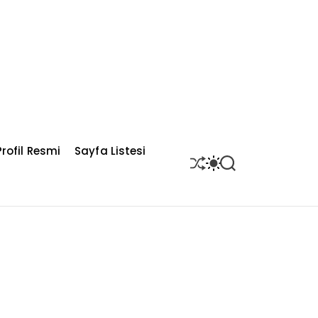
rofil Resmi
Sayfa Listesi
S
S
S
H
W
E
U
I
A
F
T
R
F
C
C
L
H
H
E
C
O
L
O
R
M
O