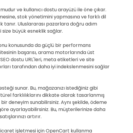
mudur ve kullanıcı dostu arayüzü ile öne çıkar.
mesine, stok yönetimini yapmasına ve farklı dil
 tanır. Uluslararası pazarlara doğru adım
i size büyük esneklik sağlar.
onu konusunda da güçlü bir performans
 sitesinin başarısı, arama motorlarında üst
SEO dostu URL'leri, meta etiketleri ve site
torları tarafından daha iyi indekslenmesini sağlar
teği sunar. Bu, mağazanızı istediğiniz gibi
ltürel farklılıklarını dikkate alarak tasarlanmış
bir deneyim sunabilirsiniz. Aynı şekilde, ödeme
re ayarlayabilirsiniz. Bu, müşterilerinize daha
tışlarınızı artırır.
ticaret işletmesi için OpenCart kullanma