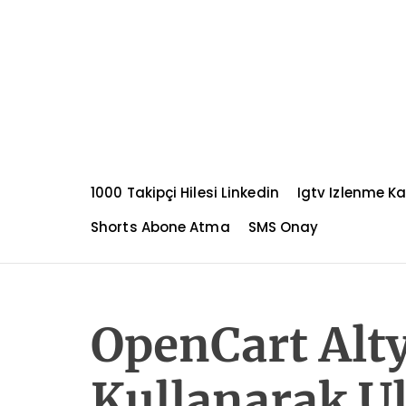
S
k
i
p
t
o
c
o
n
1000 Takipçi Hilesi Linkedin
Igtv Izlenme K
t
e
Shorts Abone Atma
SMS Onay
n
t
OpenCart Alty
Kullanarak Ul