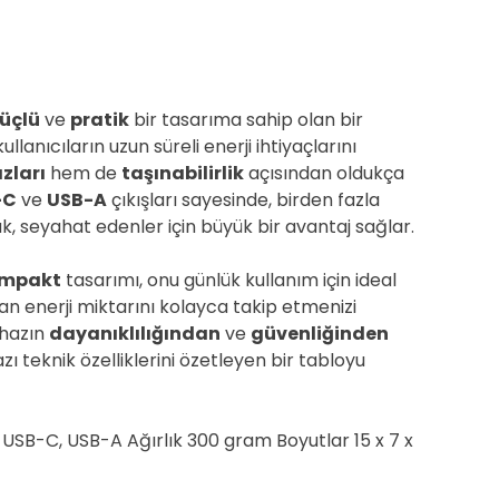
üçlü
ve
pratik
bir tasarıma sahip olan bir
ullanıcıların uzun süreli enerji ihtiyaçlarını
ızları
hem de
taşınabilirlik
açısından oldukça
-C
ve
USB-A
çıkışları sayesinde, birden fazla
k, seyahat edenler için büyük bir avantaj sağlar.
mpakt
tasarımı, onu günlük kullanım için ideal
an enerji miktarını kolayca takip etmenizi
cihazın
dayanıklılığından
ve
güvenliğinden
teknik özelliklerini özetleyen bir tabloyu
 USB-C, USB-A Ağırlık 300 gram Boyutlar 15 x 7 x