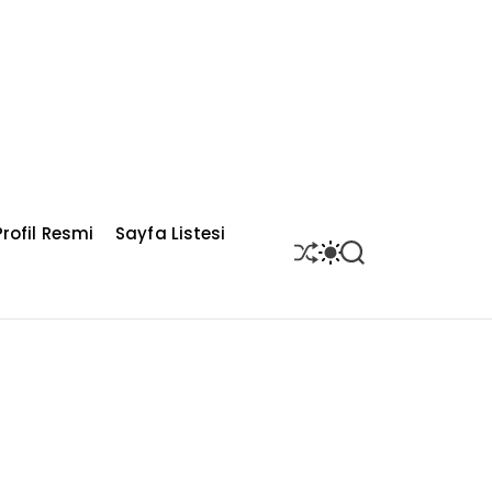
rofil Resmi
Sayfa Listesi
S
S
S
H
W
E
U
I
A
F
T
R
F
C
C
L
H
H
E
C
O
L
O
R
M
O