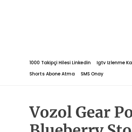
S
k
i
p
t
o
c
o
n
1000 Takipçi Hilesi Linkedin
Igtv Izlenme K
t
e
Shorts Abone Atma
SMS Onay
n
t
Vozol Gear P
Blueberry St