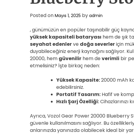
Posted on
by
Mayıs 1, 2025
admin
, günümüzün en popüler taşınabilir güç kayna
yüksek kapasiteli bataryası
hem de şık tasa
seyahat edenler
ve
doğa severler
için mük
duyabileceğiniz enerji kaynağını sağlıyor. K
20000, hem
güvenilir
hem de
verimli
bir pe
etmelisiniz? İşte birkaç neden:
Yüksek Kapasite:
20000 mAh kapa
edebilirsiniz.
Portatif Tasarım:
Hafif ve kompa
Hızlı Şarj Özelliği:
Cihazlarınızı k
Ayrıca, Vozol Gear Power 20000 Blueberry Sto
güvenle kullanılmasını sağlıyor. Bu özellik
anlarınızda yanınızda olabilecek ideal bir ya