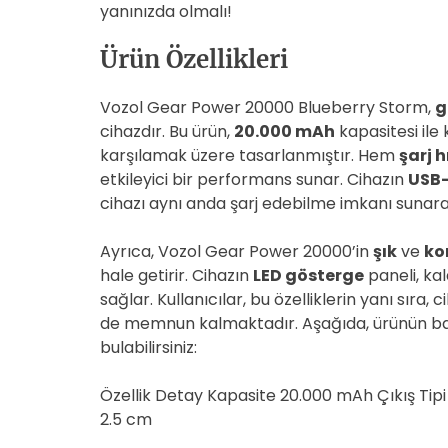
yanınızda olmalı!
Ürün Özellikleri
Vozol Gear Power 20000 Blueberry Storm,
g
cihazdır. Bu ürün,
20.000 mAh
kapasitesi ile k
karşılamak üzere tasarlanmıştır. Hem
şarj h
etkileyici bir performans sunar. Cihazın
USB
cihazı aynı anda şarj edebilme imkanı sunara
Ayrıca, Vozol Gear Power 20000’in
şık
ve
ko
hale getirir. Cihazın
LED gösterge
paneli, kal
sağlar. Kullanıcılar, bu özelliklerin yanı sıra, 
de memnun kalmaktadır. Aşağıda, ürünün bazı 
bulabilirsiniz:
Özellik Detay Kapasite 20.000 mAh Çıkış Tipi
2.5 cm