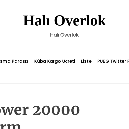
Halı Overlok
Halı Overlok
asma Parasız
Küba Kargo Ücreti
Liste
PUBG Twitter P
ower 20000
orm