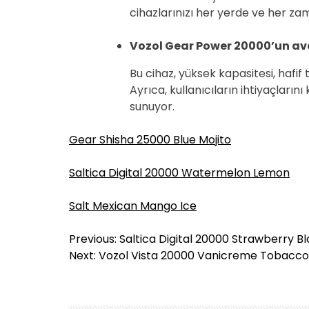
cihazlarınızı her yerde ve her zama
Vozol Gear Power 20000’un ava
Bu cihaz, yüksek kapasitesi, hafif ta
Ayrıca, kullanıcıların ihtiyaçlarını
sunuyor.
Gear Shisha 25000 Blue Mojito
Saltica Digital 20000 Watermelon Lemon
Salt Mexican Mango Ice
Y
Previous:
Saltica Digital 20000 Strawberry B
a
Next:
Vozol Vista 20000 Vanicreme Tobacc
z
ı
g