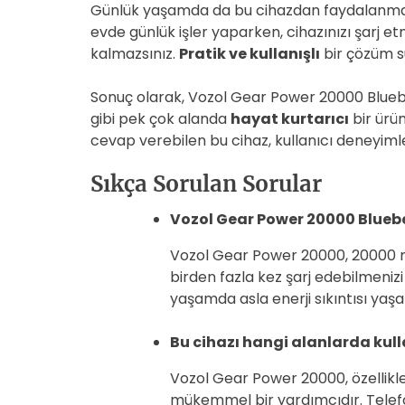
Günlük yaşamda da bu cihazdan faydalanmak
evde günlük işler yaparken, cihazınızı şarj e
kalmazsınız.
Pratik ve kullanışlı
bir çözüm su
Sonuç olarak, Vozol Gear Power 20000 Blue
gibi pek çok alanda
hayat kurtarıcı
bir ürün
cevap verebilen bu cihaz, kullanıcı deneyimle
Sıkça Sorulan Sorular
Vozol Gear Power 20000 Bluebe
Vozol Gear Power 20000, 20000 mAh
birden fazla kez şarj edebilmeniz
yaşamda asla enerji sıkıntısı yaş
Bu cihazı hangi alanlarda kull
Vozol Gear Power 20000, özellik
mükemmel bir yardımcıdır. Telefon