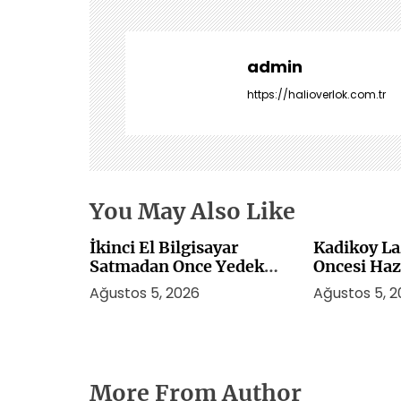
e
z
i
admin
n
https://halioverlok.com.tr
m
e
s
i
You May Also Like
İkinci El Bilgisayar
Kadikoy La
Satmadan Once Yedek
Oncesi Haz
Alma Rehberi
Ağustos 5, 2026
Ağustos 5, 
More From Author