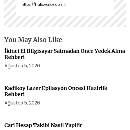
z
https://halioverlok.com.tr
i
n
m
e
s
You May Also Like
i
İkinci El Bilgisayar Satmadan Once Yedek Alma
Rehberi
Ağustos 5, 2026
Kadikoy Lazer Epilasyon Oncesi Hazirlik
Rehberi
Ağustos 5, 2026
Cari Hesap Takibi Nasil Yapilir