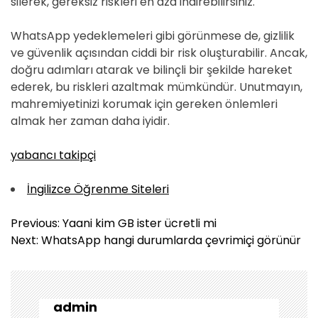
silerek, gereksiz riskleri en aza indirebilirsiniz.
WhatsApp yedeklemeleri gibi görünmese de, gizlilik
ve güvenlik açısından ciddi bir risk oluşturabilir. Ancak,
doğru adımları atarak ve bilinçli bir şekilde hareket
ederek, bu riskleri azaltmak mümkündür. Unutmayın,
mahremiyetinizi korumak için gereken önlemleri
almak her zaman daha iyidir.
yabancı takipçi
İngilizce Öğrenme Siteleri
Y
Previous:
Yaani kim GB ister ücretli mi
a
Next:
WhatsApp hangi durumlarda çevrimiçi görünür
z
ı
g
e
admin