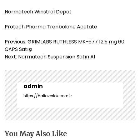
Normatech Winstrol Depot
Protech Pharma Trenbolone Acetate
Y
Previous:
GRIMLABS RUTHLESS MK-677 12.5 mg 60
a
CAPS Satışı
z
Next:
Normatech Suspension Satın Al
ı
g
e
z
admin
i
https://halioverlok.com.tr
n
m
e
s
i
You May Also Like