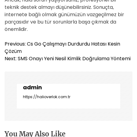
teknik destek almayı düşünebilirsiniz. Sonuçta,
internete bağlı olmak günümüzün vazgeçilmez bir
parçasıdır ve bu tür sorunlarla başa çıkmak da
önemlidir.
Y
Previous:
Cs Go Çalışmayı Durdurdu Hatası Kesin
a
Çözüm
z
Next:
SMS Onayı Yeni Nesil Kimlik Doğrulama Yöntemi
ı
g
e
z
admin
i
https://halioverlok.com.tr
n
m
e
s
i
You May Also Like