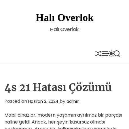
S
k
Halı Overlok
i
p
Halı Overlok
t
o
c
o
S
M
S
S
H
E
W
E
n
U
N
I
A
t
F
U
T
R
e
F
C
C
L
H
H
n
E
C
4s 21 Hatası Çözümü
t
O
L
O
Posted on
by
Haziran 3, 2024
admin
R
M
Mobil cihazlar, modern yaşamın ayrılmaz bir parçası
O
D
haline geldi. Ancak, her şeyin kusursuz olması
E
beklenemez. Arada bir, kullanıcılar bazı sorunlarla