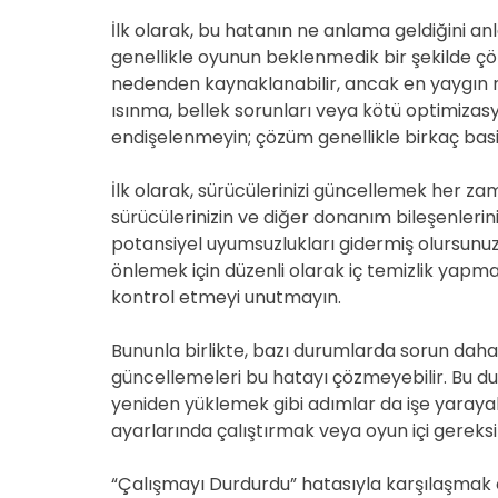
İlk olarak, bu hatanın ne anlama geldiğini a
genellikle oyunun beklenmedik bir şekilde çö
nedenden kaynaklanabilir, ancak en yaygın n
ısınma, bellek sorunları veya kötü optimizasyo
endişelenmeyin; çözüm genellikle birkaç basi
İlk olarak, sürücülerinizi güncellemek her zam
sürücülerinizin ve diğer donanım bileşenlerini
potansiyel uyumsuzlukları gidermiş olursunuz. 
önlemek için düzenli olarak iç temizlik yapma
kontrol etmeyi unutmayın.
Bununla birlikte, bazı durumlarda sorun daha
güncellemeleri bu hatayı çözmeyebilir. Bu 
yeniden yüklemek gibi adımlar da işe yarayab
ayarlarında çalıştırmak veya oyun içi gereks
“Çalışmayı Durdurdu” hatasıyla karşılaşmak c