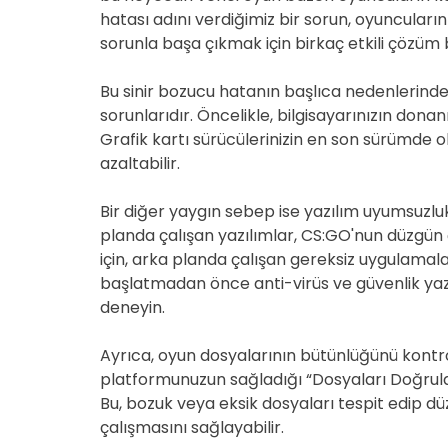
hatası adını verdiğimiz bir sorun, oyuncuları
sorunla başa çıkmak için birkaç etkili çözüm
Bu sinir bozucu hatanın başlıca nedenlerind
sorunlarıdır. Öncelikle, bilgisayarınızın dona
Grafik kartı sürücülerinizin en son sürümde
azaltabilir.
Bir diğer yaygın sebep ise yazılım uyumsuzlu
planda çalışan yazılımlar, CS:GO'nun düzgün 
için, arka planda çalışan gereksiz uygulamala
başlatmadan önce anti-virüs ve güvenlik yazı
deneyin.
Ayrıca, oyun dosyalarının bütünlüğünü kontro
platformunuzun sağladığı “Dosyaları Doğrula” 
Bu, bozuk veya eksik dosyaları tespit edip dü
çalışmasını sağlayabilir.