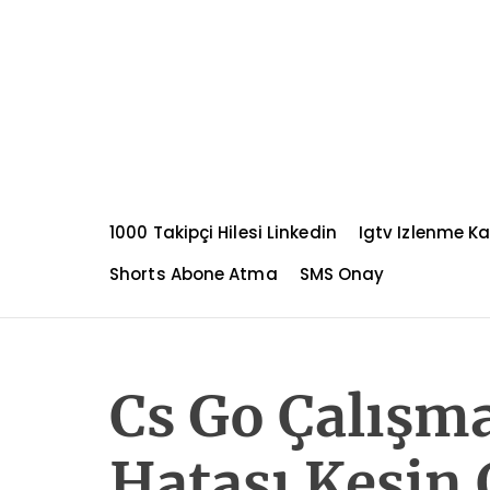
S
k
i
p
t
o
c
o
n
1000 Takipçi Hilesi Linkedin
Igtv Izlenme K
t
e
Shorts Abone Atma
SMS Onay
n
t
Cs Go Çalışm
Hatası Kesin