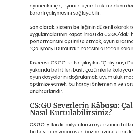
oyuncular için, oyunun uyumluluk modunu değ
kararlı çalışmasını sağlayabilir.
Son olarak, sistem belleğinin düzenli olarak
uygulamalarının kapatılması da CS:GO'daki hata
performansını optimize etmek, oyun sırasında
“Çalışmayı Durdurdu” hatasını ortadan kaldıra
Kısacası, CS:GO'da karşılaşılan “Çalışmayı Du
yukarıda belirtilen basit çözümlerle kolayca
oyun dosyalarını doğrulamak, uyumluluk mo
optimize etmek, bu hatayı önlemenin ve sor
anahtarlarıdır.
CS:GO Severlerin Kâbusu: Ça
Nasıl Kurtulabilirsiniz?
CS:GO, yıllardır milyonlarca oyuncunun tutku
bu heyecan verici oyun bazen oyuncuların kâ