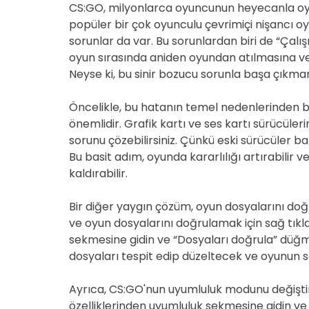
CS:GO, milyonlarca oyuncunun heyecanla oyn
popüler bir çok oyunculu çevrimiçi nişancı o
sorunlar da var. Bu sorunlardan biri de “Çalı
oyun sırasında aniden oyundan atılmasına ve
Neyse ki, bu sinir bozucu sorunla başa çıkma
Öncelikle, bu hatanın temel nedenlerinden b
önemlidir. Grafik kartı ve ses kartı sürücüleri
sorunu çözebilirsiniz. Çünkü eski sürücüler b
Bu basit adım, oyunda kararlılığı artırabilir
kaldırabilir.
Bir diğer yaygın çözüm, oyun dosyalarını do
ve oyun dosyalarını doğrulamak için sağ tıklay
sekmesine gidin ve “Dosyaları doğrula” düğme
dosyaları tespit edip düzeltecek ve oyunun s
Ayrıca, CS:GO'nun uyumluluk modunu değişti
özelliklerinden uyumluluk sekmesine gidin ve