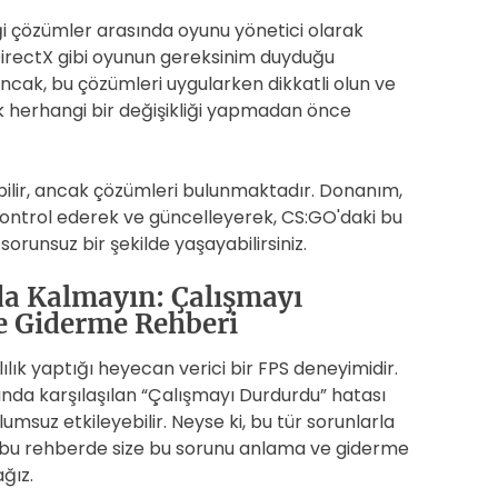
iği çözümler arasında oyunu yönetici olarak
 DirectX gibi oyunun gereksinim duyduğu
ncak, bu çözümleri uygularken dikkatli olun ve
cek herhangi bir değişikliği yapmadan önce
bilir, ancak çözümleri bulunmaktadır. Donanım,
 kontrol ederek ve güncelleyerek, CS:GO'daki bu
sorunsuz bir şekilde yaşayabilirsiniz.
a Kalmayın: Çalışmayı
e Giderme Rehberi
ık yaptığı heyecan verici bir FPS deneyimidir.
nda karşılaşılan “Çalışmayı Durdurdu” hatası
msuz etkileyebilir. Neyse ki, bu tür sorunlarla
 bu rehberde size bu sorunu anlama ve giderme
ğız.