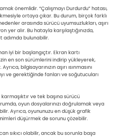
nlamak önemlidir. “Çalışmayı Durdurdu” hatası,
kmesiyle ortaya çıkar. Bu durum, birçok farklı
edenler arasında sürücü uyumsuzlukları, aşırı
n yer alır. Bu hatayla karşılaştığınızda,
t adımda bulunabilir.
an iyi bir başlangıçtır. Ekran kartı
zin en son sürümlerini indirip yükleyerek,
Ayrıca, bilgisayarınızın aşırı ısınmasını
yı ve gerektiğinde fanları ve soğutucuları
 karmaşıktır ve tek başına sürücü
durumda, oyun dosyalarınızı doğrulamak veya
ilir. Ayrıca, oyununuzu en düşük grafik
inimleri düşürmek de sorunu çözebilir.
an sıkıcı olabilir, ancak bu sorunla başa