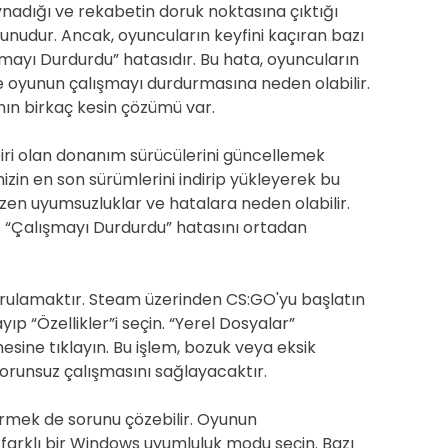
adığı ve rekabetin doruk noktasına çıktığı
yunudur. Ancak, oyuncuların keyfini kaçıran bazı
şmayı Durdurdu” hatasıdır. Bu hata, oyuncuların
 oyunun çalışmayı durdurmasına neden olabilir.
nın birkaç kesin çözümü var.
iri olan donanım sürücülerini güncellemek
nizin en son sürümlerini indirip yükleyerek bu
azen uyumsuzluklar ve hatalara neden olabilir.
 ve “Çalışmayı Durdurdu” hatasını ortadan
ğrulamaktır. Steam üzerinden CS:GO'yu başlatın
ıp “Özellikler”i seçin. “Yerel Dosyalar”
sine tıklayın. Bu işlem, bozuk veya eksik
orunsuz çalışmasını sağlayacaktır.
rmek de sorunu çözebilir. Oyunun
 farklı bir Windows uyumluluk modu seçin. Bazı