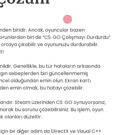
nden biridir. Ancak, oyuncular bazen
 sorunlardan biri de “CS: GO Çalışmayı Durdurdu”
ortaya çıkabilir ve oyununuzu durdurabilir.
t!
idir. Genellikle, bu tür hataların arkasında
aygın sebeplerden biri güncellenmemiş
güncel olduğundan emin olun. Ekran kartı
den emin olmak, bu hatayı çözebilir.
larıdır. Steam üzerinden CS: GO oynuyorsanız,
arak bu sorunu çözebilirsiniz. Bu işlem, oyun
 olanları düzeltir.
çin bir diğer adım da DirectX ve Visual C++