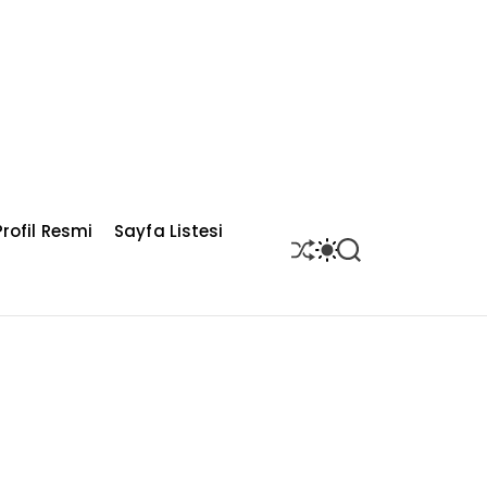
rofil Resmi
Sayfa Listesi
S
S
S
H
W
E
U
I
A
F
T
R
F
C
C
L
H
H
E
C
O
L
O
R
M
O