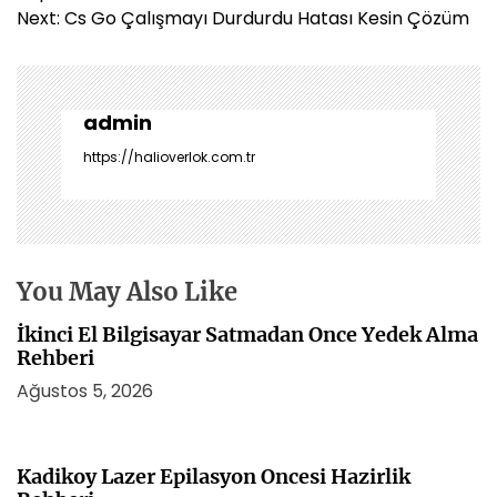
z
Next:
Cs Go Çalışmayı Durdurdu Hatası Kesin Çözüm
ı
g
e
z
admin
i
https://halioverlok.com.tr
n
m
e
s
i
You May Also Like
İkinci El Bilgisayar Satmadan Once Yedek Alma
Rehberi
Ağustos 5, 2026
Kadikoy Lazer Epilasyon Oncesi Hazirlik