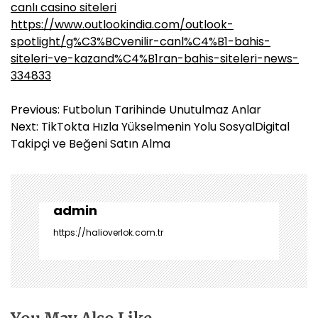
canlı casino siteleri
https://www.outlookindia.com/outlook-
spotlight/g%C3%BCvenilir-canl%C4%B1-bahis-
siteleri-ve-kazand%C4%B1ran-bahis-siteleri-news-
334833
Y
Previous:
Futbolun Tarihinde Unutulmaz Anlar
a
Next:
TikTokta Hızla Yükselmenin Yolu SosyalDigital
z
Takipçi ve Beğeni Satın Alma
ı
g
e
z
admin
i
https://halioverlok.com.tr
n
m
e
s
i